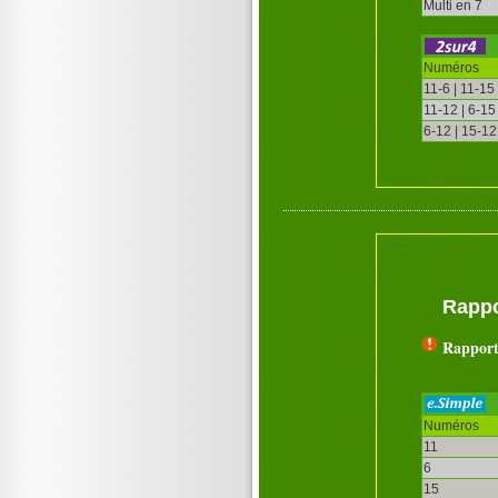
Multi en 7
Numéros
11-6 | 11-15
11-12 | 6-15
6-12 | 15-12
Rappo
Rapport
Numéros
11
6
15