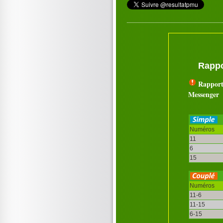
Rappo
Rapport
Messenger
Numéros
11
6
15
Numéros
11-6
11-15
6-15