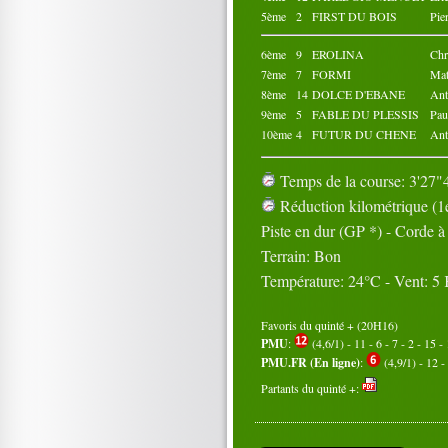
5ème
2
FIRST DU BOIS
Pie
6ème
9
EROLINA
Ch
7ème
7
FORMI
Ma
8ème
14
DOLCE D'EBANE
An
9ème
5
FABLE DU PLESSIS
Pau
10ème
4
FUTUR DU CHENE
An
Temps de la course: 3'27"4
Réduction kilométrique (1e
Piste en dur (GP *) - Corde 
Terrain: Bon
Température: 24°C - Vent: 5
Favoris du quinté + (20H16)
PMU
:
(4,6/1) - 11 - 6 - 7 - 2 - 15 - 
PMU.FR (En ligne)
:
(4,9/1) - 12 - 
Partants du quinté +: