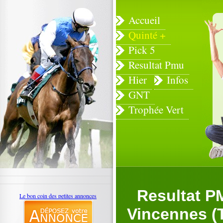
Accueil
Quinté +
Pick 5
Resultat Pmu
Hier
Infos
GNT
Trophée Vert
Resultat P
Le bon coin des petites annonces
Vincennes (Tr