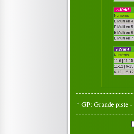
Numéros
E.Multi en 4
E.Multi en 5
E.Multi en 6
E.Multi en 7
Numéros
11-6 | 11-15
11-12 | 6-15
6-12 | 15-12
* GP: Grande piste - 