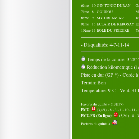
6ème
10
GIN TONIC DURAN
G
7ème
8
GOUROU
M
8ème
9
MY DREAM ART
J
9ème
15
ECLAIR DE KEROSAY
E
10ème
13
EOLE DU PRIEURE
Y
- Disqualifiés: 4-7-11-14
Temps de la course: 3'28"4
Réduction kilométrique (1e
Piste en dur (GP *) - Corde 
Terrain: Bon
Température: 9°C - Vent: 31
Favoris du quinté + (13H37)
PMU
:
(3,4/1) - 8 - 3 - 1 - 10 - 11 - 
PMU.FR (En ligne)
:
(3,2/1) - 8 - 3
Partants du quinté +: