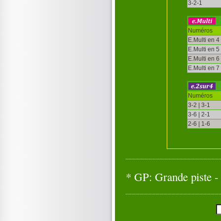
3-2-1
Numéros
E.Multi en 4
E.Multi en 5
E.Multi en 6
E.Multi en 7
Numéros
3-2 | 3-1
3-6 | 2-1
2-6 | 1-6
* GP: Grande piste - 