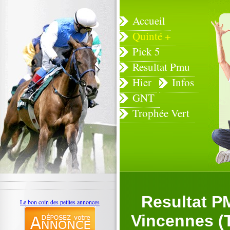
Accueil
Quinté +
Pick 5
Resultat Pmu
Hier
Infos
GNT
Trophée Vert
Resultat P
Le bon coin des petites annonces
Vincennes (T