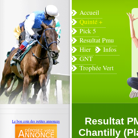
Accueil
Quinté +
Pick 5
Resultat Pmu
Hier
Infos
GNT
Trophée Vert
Resultat P
Le bon coin des petites annonces
Chantilly (P