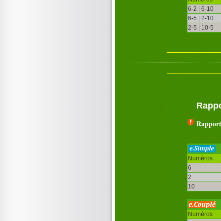
6-2 | 6-10
6-5 | 2-10
2-5 | 10-5
Rappo
Rapport
Numéros
6
2
10
Numéros