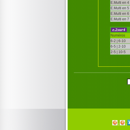
E.Multi en 4
E.Multi en 5
E.Multi en 6
E.Multi en 7
Numéros
6-2 | 6-10
6-5 | 2-10
2-5 | 10-5
|
|