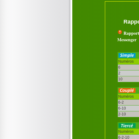
Rappo
Rapport
Messenger
Numéros
6
2
10
Numéros
6-2
6-10
2-10
Numéros
6-2-10