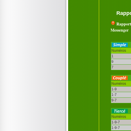
Rappo
Rapport
Messenger
Numéros
1
9
7
Numéros
1-9
1-7
9-7
Numéros
1-9-7
1-9-7