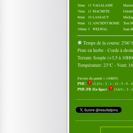
5ème
13
VAGALAME
Maxi
7ème
11
MACHETE
Géral
8ème
10
LASSAUT
Mick
9ème
12
ANCIENT ROME
Tom 
10ème
3
WELWAL
Jean-
Temps de la course: 2'06"6
Piste en herbe - Corde à droit
Terrain: Souple (+3,5 à 10H0
Température: 23°C - Vent: 1
Favoris du quinté + (16H05)
PMU
:
(3,1/1) - 2 - 1 - 12 - 5 - 9 - 1
PMU.FR (En ligne)
:
(3,6/1) - 2 - 1