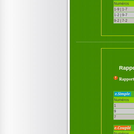
Numéros
1-9 | 1-7
1-2 | 9-7
9-2 | 7-2
Rappo
Rapport
Numéros
1
9
7
Numéros