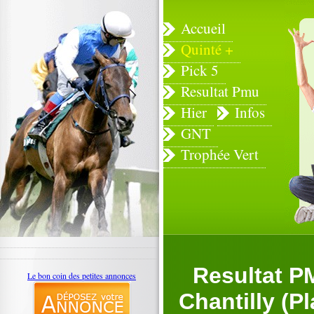
Accueil
Quinté +
Pick 5
Resultat Pmu
Hier
Infos
GNT
Trophée Vert
Resultat P
Le bon coin des petites annonces
Chantilly (P