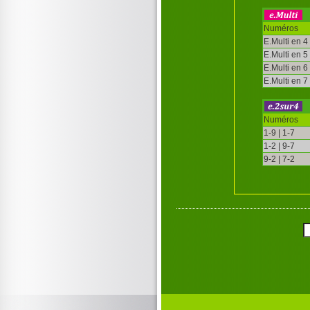
Numéros
E.Multi en 4
E.Multi en 5
E.Multi en 6
E.Multi en 7
Numéros
1-9 | 1-7
1-2 | 9-7
9-2 | 7-2