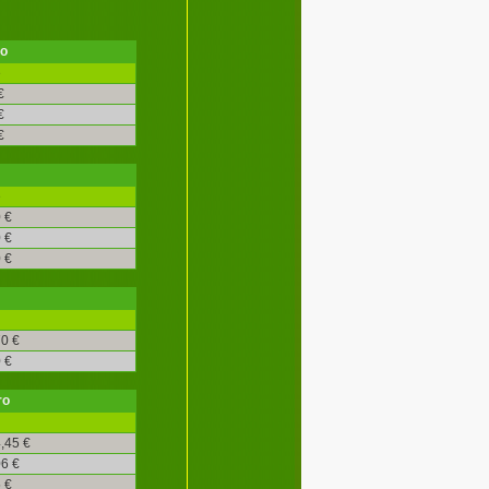
ro
é
€
€
€
é
 €
 €
 €
0 €
 €
ro
,45 €
6 €
 €