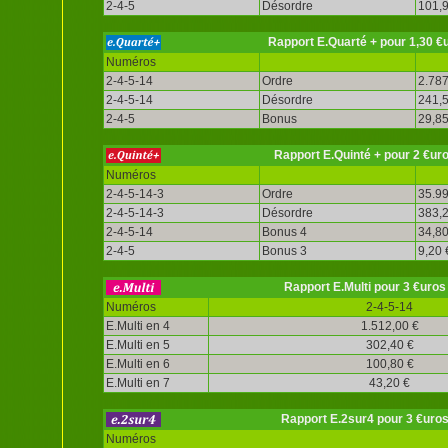
2-4-5
Désordre
101,9
Rapport E.Quarté + pour 1,30 €
Numéros
2-4-5-14
Ordre
2.787
2-4-5-14
Désordre
241,5
2-4-5
Bonus
29,85
Rapport E.Quinté + pour 2 €ur
Numéros
2-4-5-14-3
Ordre
35.99
2-4-5-14-3
Désordre
383,2
2-4-5-14
Bonus 4
34,80
2-4-5
Bonus 3
9,20 
Rapport E.Multi pour 3 €uros
Numéros
2-4-5-14
E.Multi en 4
1.512,00 €
E.Multi en 5
302,40 €
E.Multi en 6
100,80 €
E.Multi en 7
43,20 €
Rapport E.2sur4 pour 3 €uro
Numéros