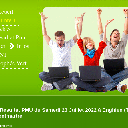
ccueil
uinté +
ck 5
esultat Pmu
ier
Infos
NT
rophée Vert
Resultat PMU du Samedi 23 Juillet 2022 à Enghien (Tro
ntmartre
ultat PMU :