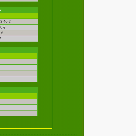
s
3,40 €
0 €
 €
€