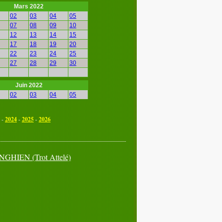
Mars 2022
02
03
04
05
07
08
09
10
12
13
14
15
17
18
19
20
22
23
24
25
27
28
29
30
Juin 2022
02
03
04
05
07
08
09
10
12
13
14
15
-
2024
-
2025
-
2026
17
18
19
20
22
23
24
25
27
28
29
30
NGHIEN
(Trot Attelé)
Septembre 2022
02
03
04
05
07
08
09
10
12
13
14
15
17
18
19
20
22
23
24
25
27
28
29
30