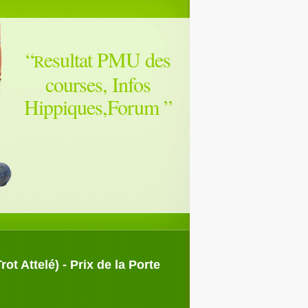
“
esultat PMU des
R
courses, Infos
Hippiques,Forum
”
t Attelé) - Prix de la Porte