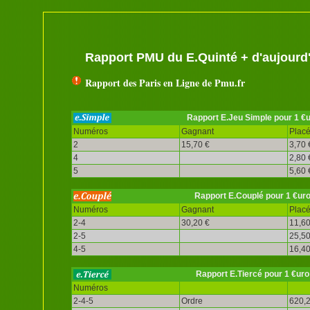
Rapport PMU du E.Quinté + d'aujourd
Rapport des Paris en Ligne de Pmu.fr
Rapport E.Jeu Simple pour 1 €
Numéros
Gagnant
Plac
2
15,70 €
3,70 
4
2,80 
5
5,60 
Rapport E.Couplé pour 1 €ur
Numéros
Gagnant
Plac
2-4
30,20 €
11,60
2-5
25,50
4-5
16,40
Rapport E.Tiercé pour 1 €uro
Numéros
2-4-5
Ordre
620,2