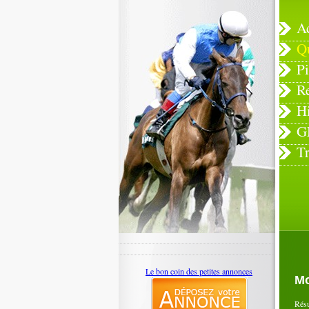
A
Q
Pi
R
H
G
T
Le bon coin des petites annonces
Mo
Rés