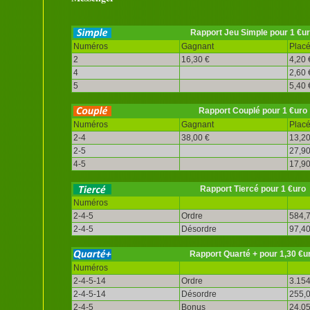
Rapport Jeu Simple pour 1 €u
Numéros
Gagnant
Plac
2
16,30 €
4,20 
4
2,60 
5
5,40 
Rapport Couplé pour 1 €uro
Numéros
Gagnant
Plac
2-4
38,00 €
13,20
2-5
27,90
4-5
17,90
Rapport Tiercé pour 1 €uro
Numéros
2-4-5
Ordre
584,7
2-4-5
Désordre
97,40
Rapport Quarté + pour 1,30 €u
Numéros
2-4-5-14
Ordre
3.154
2-4-5-14
Désordre
255,0
2-4-5
Bonus
24,05