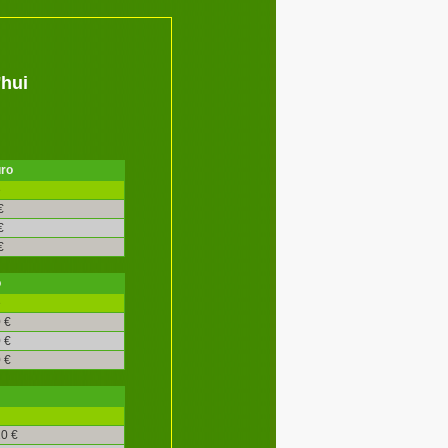
'hui
uro
é
€
€
€
o
é
 €
 €
 €
0 €