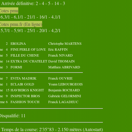
Arrivée définitive: 2 - 4 - 5 - 14 - 3
31
Cotes pmu
Octobre 2022
Novembre 2022
16,3/1 - 6,1/1 - 21/1 - 16/1 - 4,1/1
02
03
04
05
01
02
03
04
05
01
Cotes pmu.fr (En ligne)
07
08
09
10
06
07
08
09
10
06
15,7/1 - 5,9/1 - 25/1 - 20/1 - 4,2/1
12
13
14
15
11
12
13
14
15
11
17
18
19
20
16
17
18
19
20
16
22
23
24
25
21
22
23
24
25
21
2
EROLINA
Christophe MARTENS
27
28
29
30
26
27
28
29
30
26
me
4
FINE PERLE OF LOVE
Eric RAFFIN
31
me
5
FILLE DU CHENE
Franck NIVARD
me
14
EXTRA DU CHATELET
David THOMAIN
me
3
FORMI
Matthieu ABRIVARD
me
7
EVITA MADRIK
Franck OUVRIE
me
1
ECLAIR GOLD
Yoann LEBOURGEOIS
me
15
HAVBERGS KNIGHT
Benjamin ROCHARD
me
9
INSPECTOR BROS
Gabriele GELORMINI
ème
6
FASHION TOUCH
Franck LAGADEUC
Disqualifié: 11
Temps de la course: 2'35"83 - 2.150 mètres (Autostart)