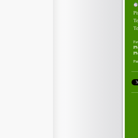
Pi
Te
Te
Fa
P
PM
Par