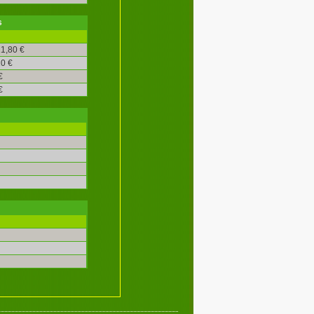
s
1,80 €
0 €
€
€