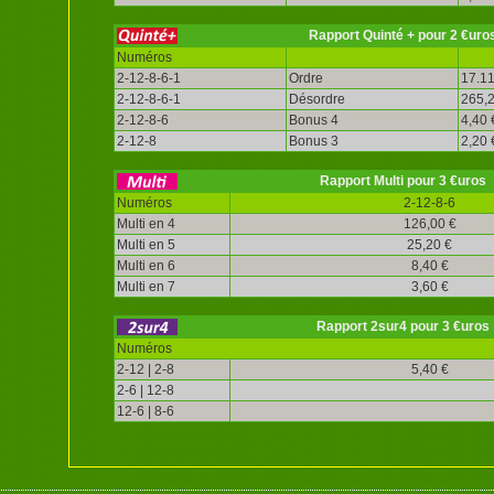
Rapport Quinté + pour 2 €uro
Numéros
2-12-8-6-1
Ordre
17.11
2-12-8-6-1
Désordre
265,2
2-12-8-6
Bonus 4
4,40 
2-12-8
Bonus 3
2,20 
Rapport Multi pour 3 €uros
Numéros
2-12-8-6
Multi en 4
126,00 €
Multi en 5
25,20 €
Multi en 6
8,40 €
Multi en 7
3,60 €
Rapport 2sur4 pour 3 €uros
Numéros
2-12 | 2-8
5,40 €
2-6 | 12-8
12-6 | 8-6