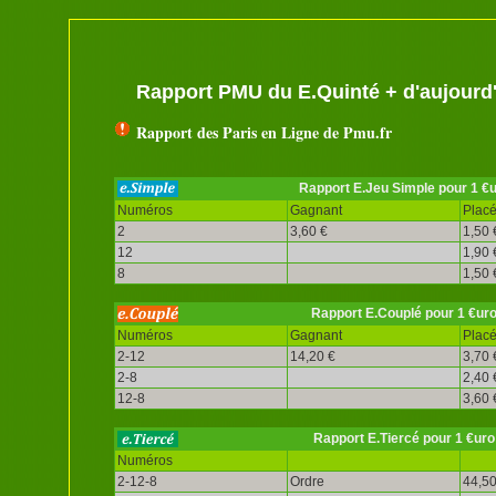
Rapport PMU du E.Quinté + d'aujourd
Rapport des Paris en Ligne de Pmu.fr
Rapport E.Jeu Simple pour 1 €
Numéros
Gagnant
Plac
2
3,60 €
1,50 
12
1,90 
8
1,50 
Rapport E.Couplé pour 1 €ur
Numéros
Gagnant
Plac
2-12
14,20 €
3,70 
2-8
2,40 
12-8
3,60 
Rapport E.Tiercé pour 1 €uro
Numéros
2-12-8
Ordre
44,50