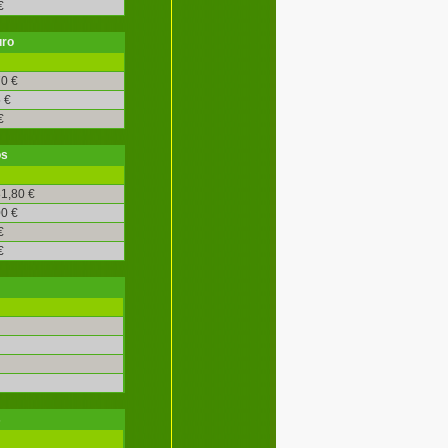
€
uro
0 €
 €
€
os
1,80 €
0 €
€
€
s