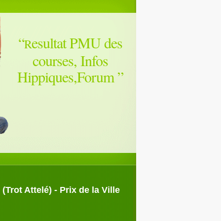
“
esultat PMU des
R
courses, Infos
Hippiques,Forum
”
rot Attelé) - Prix de la Ville