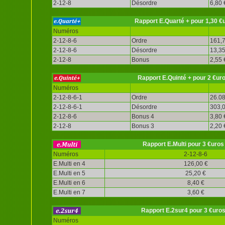
2-12-8
Désordre
6,80 
Rapport E.Quarté + pour 1,30 €
Numéros
2-12-8-6
Ordre
161,7
2-12-8-6
Désordre
13,35
2-12-8
Bonus
2,55 
Rapport E.Quinté + pour 2 €ur
Numéros
2-12-8-6-1
Ordre
26.08
2-12-8-6-1
Désordre
303,0
2-12-8-6
Bonus 4
3,80 
2-12-8
Bonus 3
2,20 
Rapport E.Multi pour 3 €uros
Numéros
2-12-8-6
E.Multi en 4
126,00 €
E.Multi en 5
25,20 €
E.Multi en 6
8,40 €
E.Multi en 7
3,60 €
Rapport E.2sur4 pour 3 €uro
Numéros