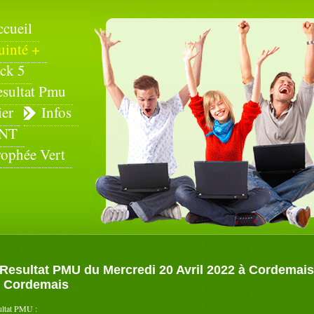
ccueil
uinté +
ck 5
esultat Pmu
ier
Infos
NT
rophée Vert
Resultat PMU du Mercredi 20 Avril 2022 à Cordemais (T
 Cordemais
ultat PMU :