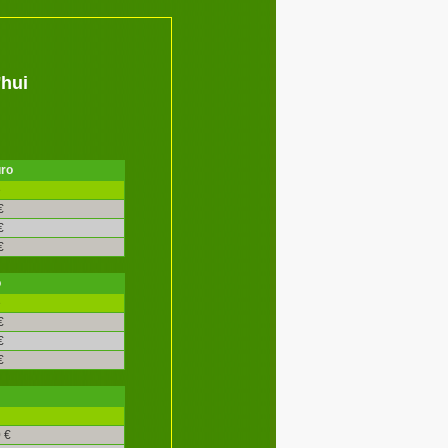
'hui
uro
é
€
€
€
o
é
€
€
€
 €