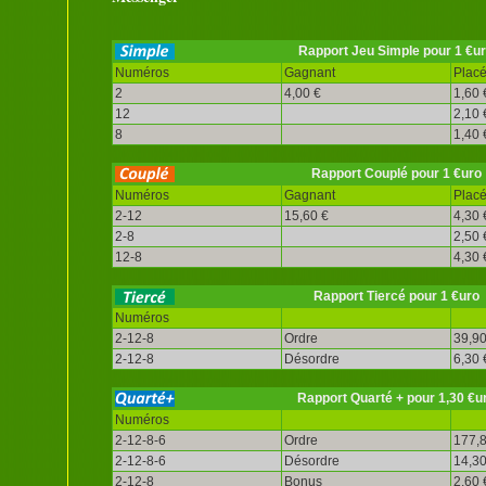
Rapport Jeu Simple pour 1 €u
Numéros
Gagnant
Plac
2
4,00 €
1,60 
12
2,10 
8
1,40 
Rapport Couplé pour 1 €uro
Numéros
Gagnant
Plac
2-12
15,60 €
4,30 
2-8
2,50 
12-8
4,30 
Rapport Tiercé pour 1 €uro
Numéros
2-12-8
Ordre
39,90
2-12-8
Désordre
6,30 
Rapport Quarté + pour 1,30 €u
Numéros
2-12-8-6
Ordre
177,8
2-12-8-6
Désordre
14,30
2-12-8
Bonus
2,60 