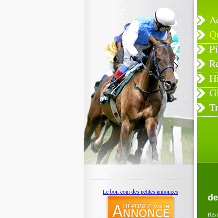
A
Q
Pi
R
H
G
T
Le bon coin des petites annonces
de
Rés