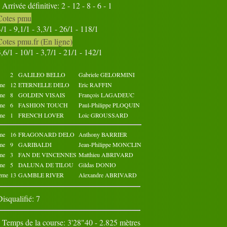
Arrivée définitive: 2 - 12 - 8 - 6 - 1
31
Cotes pmu
Octobre 2022
Novembre 2022
4/1 - 9,1/1 - 3,3/1 - 26/1 - 118/1
02
03
04
05
01
02
03
04
05
01
Cotes pmu.fr (En ligne)
07
08
09
10
06
07
08
09
10
06
3,6/1 - 10/1 - 3,7/1 - 21/1 - 142/1
12
13
14
15
11
12
13
14
15
11
17
18
19
20
16
17
18
19
20
16
22
23
24
25
21
22
23
24
25
21
2
GALILEO BELLO
Gabriele GELORMINI
27
28
29
30
26
27
28
29
30
26
me
12
ETERNELLE DELO
Eric RAFFIN
31
me
8
GOLDEN VISAIS
François LAGADEUC
me
6
FASHION TOUCH
Paul-Philippe PLOQUIN
me
1
FRENCH LOVER
Loic GROUSSARD
me
16
FRAGONARD DELO
Anthony BARRIER
me
9
GARIBALDI
Jean-Philippe MONCLIN
me
3
FAN DE VINCENNES
Matthieu ABRIVARD
me
5
DALUNA DE TILOU
Gildas DONIO
ème
13
GAMBLE RIVER
Alexandre ABRIVARD
Disqualifié: 7
Temps de la course: 3'28"40 - 2.825 mètres