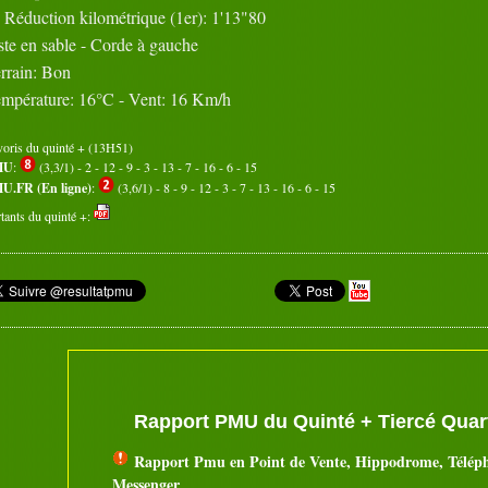
Réduction kilométrique (1er): 1'13"80
ste en sable - Corde à gauche
rrain: Bon
mpérature: 16°C - Vent: 16 Km/h
voris du quinté + (13H51)
MU
:
(3,3/1) - 2 - 12 - 9 - 3 - 13 - 7 - 16 - 6 - 15
U.FR (En ligne)
:
(3,6/1) - 8 - 9 - 12 - 3 - 7 - 13 - 16 - 6 - 15
tants du quinté +:
Rapport PMU du Quinté + Tiercé Quart
Rapport Pmu en Point de Vente, Hippodrome, Télép
Messenger