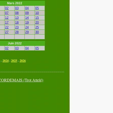
Mars 2022
02
03
04
05
07
08
09
10
12
13
14
15
17
18
19
20
22
23
24
25
27
28
29
30
Juin 2022
02
03
04
05
07
08
09
10
12
13
14
15
-
2024
-
2025
-
2026
17
18
19
20
22
23
24
25
27
28
29
30
CORDEMAIS
(Trot Attelé)
Septembre 2022
02
03
04
05
07
08
09
10
12
13
14
15
17
18
19
20
22
23
24
25
27
28
29
30