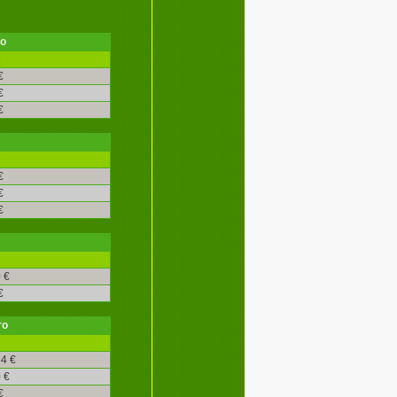
ro
é
€
€
€
é
€
€
€
 €
€
ro
4 €
 €
€