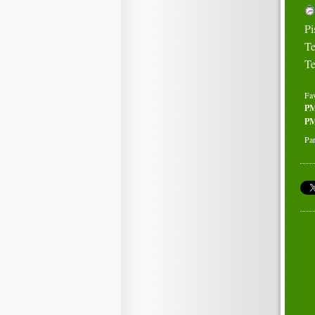
Pi
Te
Te
Fa
P
PM
Par