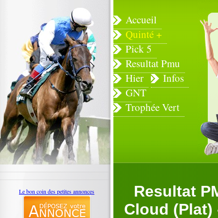
Accueil
Quinté +
Pick 5
Resultat Pmu
Hier
Infos
GNT
Trophée Vert
Resultat P
Le bon coin des petites annonces
Cloud (Plat)