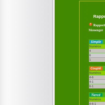
Rappo
Rapport
Messenger
Numéros
4
6
1
Numéros
4-6
4-1
6-1
Numéros
4-6-1