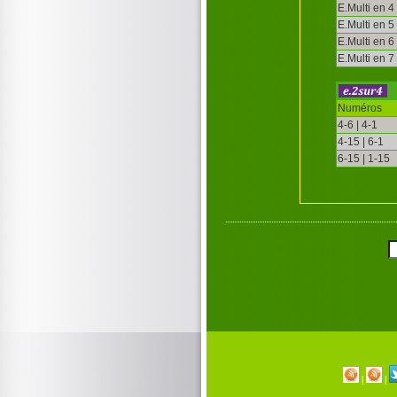
E.Multi en 4
E.Multi en 5
E.Multi en 6
E.Multi en 7
Numéros
4-6 | 4-1
4-15 | 6-1
6-15 | 1-15
|
|