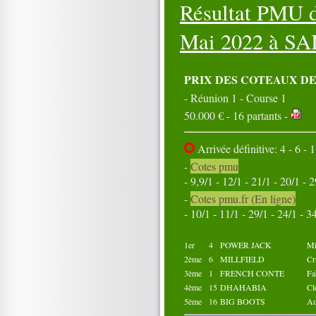
Résultat PMU d
16
17
18
19
20
21
22
23
24
25
26
27
28
29
30
Mai 2022 à
SA
31
Octobre 2022
01
02
03
04
05
PRIX DES COTEAUX DE
06
07
08
09
10
- Réunion 1 - Course 1
11
12
13
14
15
50.000 € - 16 partants -
16
17
18
19
20
21
22
23
24
25
26
27
28
29
30
Arrivée définitive: 4 - 6 - 1
31
-
Cotes pmu
- 9,9/1 - 12/1 - 21/1 - 20/1 - 
-
Cotes pmu.fr (En ligne)
- 10/1 - 11/1 - 29/1 - 24/1 - 3
1er
4
POWER JACK
Mi
2ème
6
MILLFIELD
Cr
3ème
1
FRENCH CONTE
Fa
4ème
15
DHAHABIA
C
5ème
16
BIG BOOTS
A