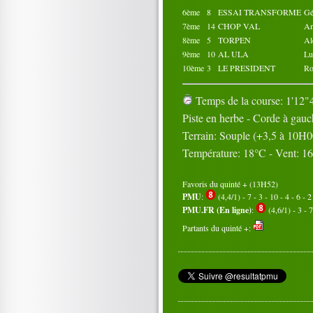
6ème
8
ESSAI TRANSFORME
Gé
7ème
14
CHOP VAL
A
8ème
5
TORPEN
Al
9ème
10
AL ULA
Lu
10ème
3
LE PRESIDENT
R
Temps de la course: 1'12"4
Piste en herbe - Corde à gau
Terrain: Souple (+3,5 à 10H0
Température: 18°C - Vent: 1
Favoris du quinté + (13H52)
PMU
:
(4,4/1) - 7 - 3 - 10 - 4 - 6 - 2
PMU.FR (En ligne)
:
(4,6/1) - 3 - 7
Partants du quinté +: