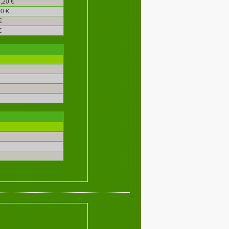
,20 €
0 €
€
€