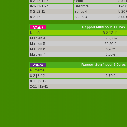
8-2-12-11-7
Ordre
8.814
8-2-12-11-7
Désordre
124,0
8-2-12-11
Bonus 4
5,20 
8-2-12
Bonus 3
3,00 
Rapport Multi pour 3 €uros
Numéros
8-2-12-11
Multi en 4
126,00 €
Multi en 5
25,20 €
Multi en 6
8,40 €
Multi en 7
3,60 €
Rapport 2sur4 pour 3 €uros
Numéros
8-2 | 8-12
5,70 €
8-11 | 2-12
2-11 | 12-11