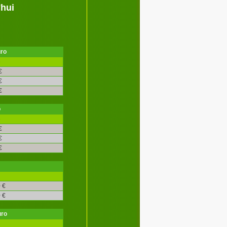
'hui
uro
é
€
€
€
o
é
€
€
€
 €
 €
uro