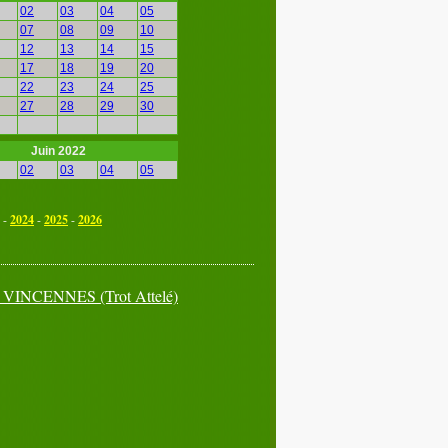
02
03
04
05
07
08
09
10
12
13
14
15
17
18
19
20
22
23
24
25
27
28
29
30
Juin 2022
02
03
04
05
07
08
09
10
12
13
14
15
-
2024
-
2025
-
2026
17
18
19
20
22
23
24
25
27
28
29
30
à
VINCENNES
(Trot Attelé)
Septembre 2022
02
03
04
05
07
08
09
10
12
13
14
15
17
18
19
20
22
23
24
25
27
28
29
30