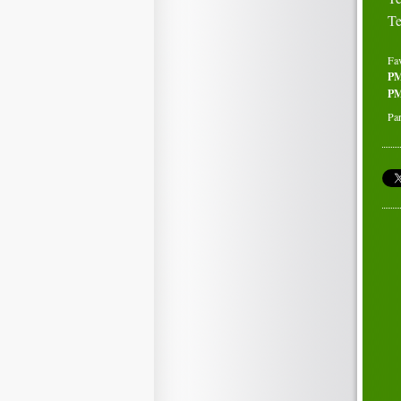
Te
Fa
P
PM
Par