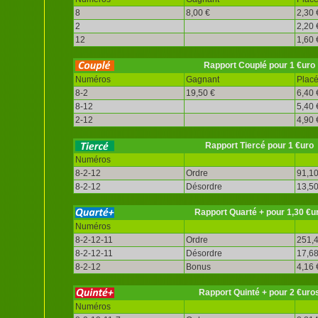
8
8,00 €
2,30 
2
2,20 
12
1,60 
Rapport Couplé pour 1 €uro
Numéros
Gagnant
Plac
8-2
19,50 €
6,40 
8-12
5,40 
2-12
4,90 
Rapport Tiercé pour 1 €uro
Numéros
8-2-12
Ordre
91,10
8-2-12
Désordre
13,50
Rapport Quarté + pour 1,30 €u
Numéros
8-2-12-11
Ordre
251,4
8-2-12-11
Désordre
17,68
8-2-12
Bonus
4,16 
Rapport Quinté + pour 2 €uro
Numéros