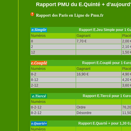
Rapport PMU du E.Quinté + d'aujourd
Rapport des Paris en Ligne de Pmu.fr
Rapport E.Jeu Simple pour 1 €
Numéros
Gagnant
Plac
8
7,70 €
2,00 
2
2,10 
12
1,50 
Rapport E.Couplé pour 1 €ur
Numéros
Gagnant
Plac
8-2
16,90 €
4,90 
8-12
4,20 
2-12
3,60 
Rapport E.Tiercé pour 1 €uro
Numéros
8-2-12
Ordre
76,20
8-2-12
Désordre
11,50
Rapport E.Quarté + pour 1,30 €
Numéros