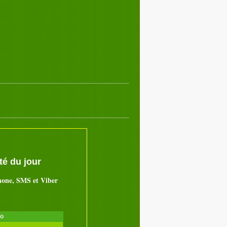
é du jour
hone, SMS et Viber
ro
é