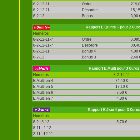
8-2-12-11
Ordre
219,0
8-2-12-11
Désordre
15,15
8-2-12
Bonus
3,90 
Rapport E.Quinté + pour 2 €ur
Numéros
8-2-12-11-7
Ordre
6.095
8-2-12-11-7
Désordre
80,40
8-2-12-11
Bonus 4
4,00 
8-2-12
Bonus 3
2,40 
Rapport E.Multi pour 3 €uros
Numéros
8-2-12-11
E.Multi en 4
74,40 €
E.Multi en 5
17,10 €
E.Multi en 6
7,50 €
E.Multi en 7
4,80 €
Rapport E.2sur4 pour 3 €uro
Numéros
8-2 | 8-12
5,70 €
8-11 | 2-12
2-11 | 12-11