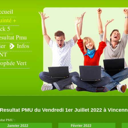
ccueil
uinté +
ck 5
esultat Pmu
ier
Infos
NT
rophée Vert
Resultat PMU du Vendredi 1er Juillet 2022 à Vincennes
ultat PMU :
Janvier 2022
Février 2022