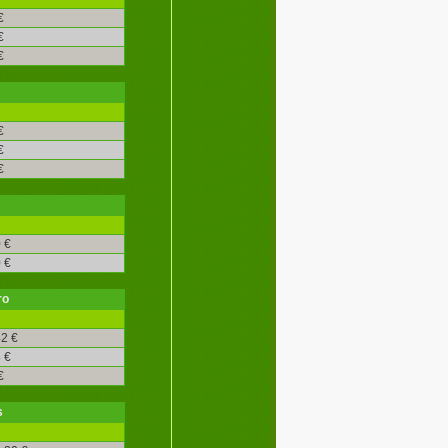
€
€
€
é
€
€
€
 €
 €
ro
2 €
 €
€
s