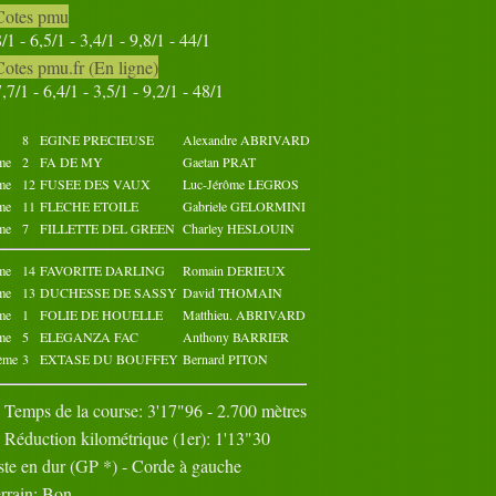
Cotes pmu
Octobre 2022
Novembre 2022
8/1 - 6,5/1 - 3,4/1 - 9,8/1 - 44/1
02
03
04
05
01
02
03
04
05
01
Cotes pmu.fr (En ligne)
07
08
09
10
06
07
08
09
10
06
7,7/1 - 6,4/1 - 3,5/1 - 9,2/1 - 48/1
12
13
14
15
11
12
13
14
15
11
17
18
19
20
16
17
18
19
20
16
22
23
24
25
21
22
23
24
25
21
8
EGINE PRECIEUSE
Alexandre ABRIVARD
27
28
29
30
26
27
28
29
30
26
me
2
FA DE MY
Gaetan PRAT
31
me
12
FUSEE DES VAUX
Luc-Jérôme LEGROS
me
11
FLECHE ETOILE
Gabriele GELORMINI
me
7
FILLETTE DEL GREEN
Charley HESLOUIN
me
14
FAVORITE DARLING
Romain DERIEUX
me
13
DUCHESSE DE SASSY
David THOMAIN
me
1
FOLIE DE HOUELLE
Matthieu. ABRIVARD
me
5
ELEGANZA FAC
Anthony BARRIER
ème
3
EXTASE DU BOUFFEY
Bernard PITON
Temps de la course: 3'17"96 - 2.700 mètres
Réduction kilométrique (1er): 1'13"30
ste en dur (GP *) - Corde à gauche
rrain: Bon