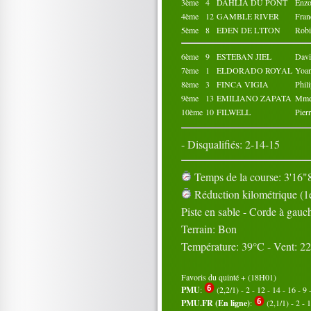
3ème
4
DAHLIA DU PONT
Enz
4ème
12
GAMBLE RIVER
Fra
5ème
8
EDEN DE L'ITON
Rob
6ème
9
ESTEBAN JIEL
Dav
7ème
1
ELDORADO ROYAL
Yoa
8ème
3
FINCA VIGIA
Phi
9ème
13
EMILIANO ZAPATA
Mme
10ème
10
FILWELL
Pie
- Disqualifiés: 2-14-15
Temps de la course: 3'16"8
Réduction kilométrique (1e
Piste en sable - Corde à gauc
Terrain: Bon
Température: 39°C - Vent: 2
Favoris du quinté + (18H01)
PMU
:
(2,2/1) - 2 - 12 - 14 - 16 - 9 
PMU.FR (En ligne)
:
(2,1/1) - 2 - 1