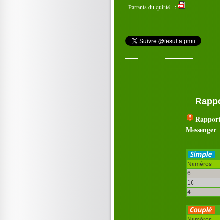
Partants du quinté +:
Rappo
Rapport
Messenger
Numéros
6
16
4
Numéros