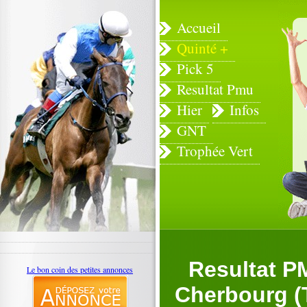
Accueil
Quinté +
Pick 5
Resultat Pmu
Hier
Infos
GNT
Trophée Vert
Resultat PM
Le bon coin des petites annonces
Cherbourg (T