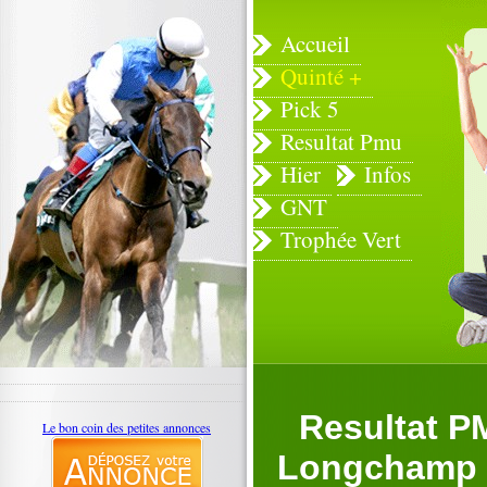
Accueil
Quinté +
Pick 5
Resultat Pmu
Hier
Infos
GNT
Trophée Vert
Resultat P
Le bon coin des petites annonces
Longchamp (P