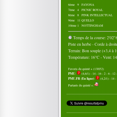
6ème
9
FAYONA
7ème
4
PICNIC ROYAL
8ème
8
PINK INTELLECTUAL
9ème
11
QUELLO
10ème
1
NOTTINGHAM
Temps de la course: 2'02"6
Piste en herbe - Corde à droit
Terrain: Bon souple (+3,4 à 
Température: 16°C - Vent: 1
Favoris du quinté + (13H52)
PMU
:
(4,6/1) - 14 - 16 - 2 - 6 - 12 
PMU.FR (En ligne)
:
(4,2/1) - 14 - 
Partants du quinté +: