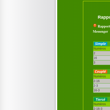
Rappo
Rapport
Messenger
Numéros
2
16
3
Numéros
2-16
2-3
16-3
Numéros
2-16-3