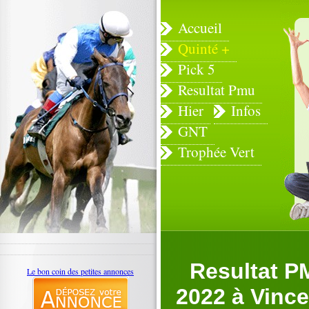
Accueil
Quinté +
Pick 5
Resultat Pmu
Hier
Infos
GNT
Trophée Vert
Resultat 
Le bon coin des petites annonces
2022 à Vince