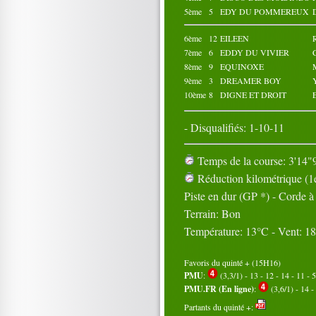
5ème
5
EDY DU POMMEREUX
6ème
12
EILEEN
7ème
6
EDDY DU VIVIER
8ème
9
EQUINOXE
9ème
3
DREAMER BOY
10ème
8
DIGNE ET DROIT
- Disqualifiés: 1-10-11
Temps de la course: 3'14"9
Réduction kilométrique (1e
Piste en dur (GP *) - Corde 
Terrain: Bon
Température: 13°C - Vent: 1
Favoris du quinté + (15H16)
PMU
:
(3,3/1) - 13 - 12 - 14 - 11 - 5
PMU.FR (En ligne)
:
(3,6/1) - 14 - 
Partants du quinté +: