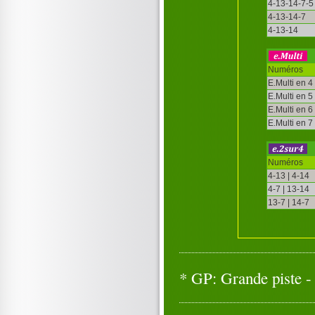
4-13-14-7-5
4-13-14-7
4-13-14
Numéros
E.Multi en 4
E.Multi en 5
E.Multi en 6
E.Multi en 7
Numéros
4-13 | 4-14
4-7 | 13-14
13-7 | 14-7
* GP: Grande piste - 