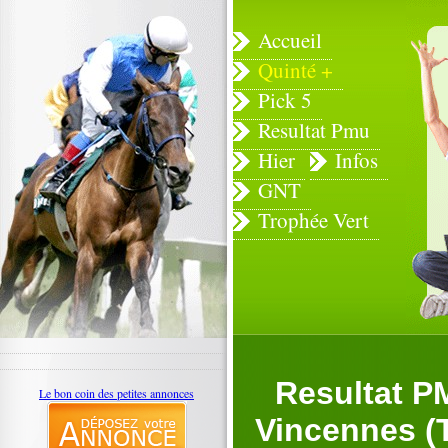
Accueil
Quinté +
Pick 5
Resultat Pmu
Hier
Infos
GNT
Trophée Vert
Resultat P
Le bon coin des petites annonces
Vincennes (T