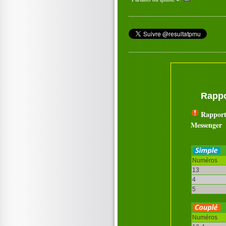
Rappo
Rapport
Messenger
Numéros
13
4
5
Numéros