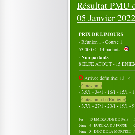
Résultat PMU d
16
17
18
19
20
21
22
23
24
25
26
27
28
29
30
05 Janvier 202
31
Octobre 2022
01
02
03
04
05
PRIX DE LIMOURS
06
07
08
09
10
- Réunion 1 - Course 1
11
12
13
14
15
53.000 € - 14 partants -
16
17
18
19
20
21
22
23
24
25
- Non partants
26
27
28
29
30
8 ELFE ATOUT - 15 ENI
31
Arrivée définitive: 13 - 4 - 
-
Cotes pmu
- 3,9/1 - 34/1 - 16/1 - 15/1 - 
-
Cotes pmu.fr (En ligne)
- 3,7/1 - 27/1 - 20/1 - 19/1 - 9
1er
13
EMERAUDE DE BAIS
2ème
4
EUREKA DU FOSSE
3ème
5
DUC DE LA MORTRIE