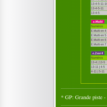
13-4-5-11-1
13-4-5-11
13-4-5
Numéros
E.Multi en 4
E.Multi en 5
E.Multi en 6
E.Multi en 7
Numéros
13-4 | 13-5
13-11 | 4-5
4-11 | 5-11
* GP: Grande piste - 