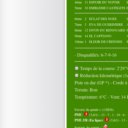
4ème
11
ESPOIR DU NOYER
5ème
10
EMBLEME CASTELETS
6ème
2
ECLAT DES NOIX
7ème
3
EVA DE GUERINIERE
8ème
12
DIVIN DU RENOUARD
9ème
14
EL CAPITANO
10ème
1
ELIXIR DE CRENNES
- Disqualifiés: 6-7-9-16
Temps de la course: 2'29"9
Réduction kilométrique (1e
Piste en dur (GP *) - Corde 
Terrain: Bon
Température: 6°C - Vent: 14
Favoris du quinté + (13H56)
PMU
:
(3,6/1) - 13 - 7 - 1 - 10 - 6 - 
PMU.FR (En ligne)
:
(3,6/1) - 13 - 
Partants du quinté +: