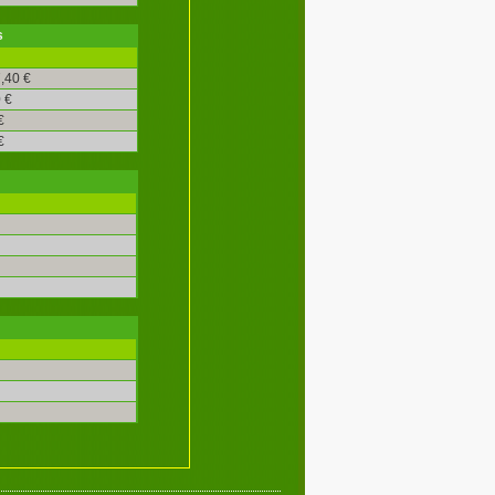
s
,40 €
 €
€
€