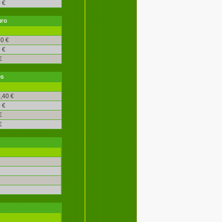
 €
uro
0 €
 €
€
os
,40 €
 €
€
€
s