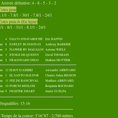
Arrivée définitive: 4 - 8 - 5 - 3 - 2
31
Cotes pmu
Octobre 2022
Novembre 2022
2.1/1 - 7.8/1 - 30/1 - 7.8/1 - 24/1
02
03
04
05
01
02
03
04
05
01
Cotes pmu.fr (En ligne)
07
08
09
10
06
07
08
09
10
06
2/1 - 8/1 - 31/1 - 8.1/1 - 24/1
12
13
14
15
11
12
13
14
15
11
17
18
19
20
16
17
18
19
20
16
22
23
24
25
21
22
23
24
25
21
4
FALCO D'HAVAROCHE
Eric RAFFIN
27
28
29
30
26
27
28
29
30
26
me
8
FAWLEY BUISSONAY
Anthony BARRIER
31
me
5
FLOWER BY MAGALOU
Antoine WIELS
me
3
ETOILE DE QUESNY
David THOMAIN
me
2
FRAGONARD DELO
Mathieu MOTTIER
me
12
ELIOT D'AMBRI
Alexandre ABRIVARD
me
1
EL SANTO HAUFOR
Charles-Julien BIGEON
me
11
FEE DE RANCHVAL
Matthieu ABRIVARD
me
10
FORUM MESLOIS
Benjamin ROCHARD
ème
9
FIGHTER SMART
Junior GUELPA
Disqualifiés: 15-16
Temps de la course: 3'16"87 - 2.700 mètres