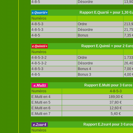
4-8-5
Désordre
13,90
Rapport E.Quarté + pour 1,30 €
Numéros
4-8-5-3
Ordre
213,9
4-8-5-3
Désordre
21,75
4-8-5
Bonus
7,35 
Rapport E.Quinté + pour 2 €ur
Numéros
4-8-5-3-2
Ordre
1.733
4-8-5-3-2
Désordre
26,40
4-8-5-3
Bonus 4
7,00 
4-8-5
Bonus 3
4,00 
Rapport E.Multi pour 3 €uros
Numéros
4-8-5-3
E.Multi en 4
189,00 €
E.Multi en 5
37,80 €
E.Multi en 6
12,60 €
E.Multi en 7
5,40 €
Rapport E.2sur4 pour 3 €uro
Numéros