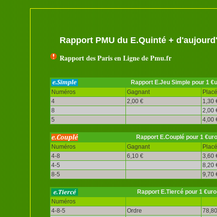
Rapport PMU du E.Quinté + d'aujourd
Rapport des Paris en Ligne de Pmu.fr
Rapport E.Jeu Simple pour 1 €
Numéros
Gagnant
Plac
4
2,00 €
1,30 
8
2,00 
5
4,00 
Rapport E.Couplé pour 1 €ur
Numéros
Gagnant
Plac
4-8
6,10 €
3,60 
4-5
8,20 
8-5
9,70 
Rapport E.Tiercé pour 1 €uro
Numéros
4-8-5
Ordre
78,80