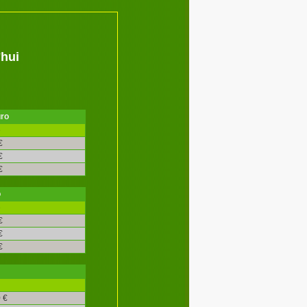
'hui
uro
é
€
€
€
o
é
€
€
€
 €