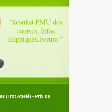
“
esultat PMU des
R
courses, Infos
Hippiques,Forum
”
(Trot Attelé) - Prix de