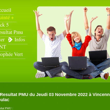
ccueil
uinté +
ck 5
esultat Pmu
ier
Infos
NT
rophée Vert
Resultat PMU du Jeudi 03 Novembre 2022 à Vincennes 
ulac
ultat PMU :