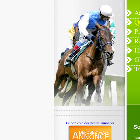
A
Q
Pi
R
H
G
T
Le bon coin des petites annonces
So
Rés