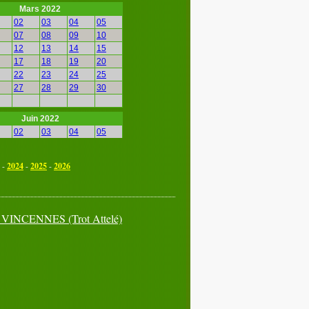
Mars 2022
02
03
04
05
07
08
09
10
12
13
14
15
17
18
19
20
22
23
24
25
27
28
29
30
Juin 2022
02
03
04
05
07
08
09
10
12
13
14
15
-
2024
-
2025
-
2026
17
18
19
20
22
23
24
25
27
28
29
30
à
VINCENNES
(Trot Attelé)
Septembre 2022
02
03
04
05
07
08
09
10
12
13
14
15
17
18
19
20
22
23
24
25
27
28
29
30