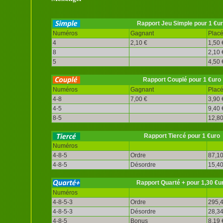
Rapport Jeu Simple pour 1 €u
Numéros
Gagnant
Plac
4
2,10 €
1,50 
8
2,10 
5
4,50 
Rapport Couplé pour 1 €uro
Numéros
Gagnant
Plac
4-8
7,00 €
3,90 
4-5
9,40 
8-5
12,80
Rapport Tiercé pour 1 €uro
Numéros
4-8-5
Ordre
87,10
4-8-5
Désordre
15,40
Rapport Quarté + pour 1,30 €u
Numéros
4-8-5-3
Ordre
295,4
4-8-5-3
Désordre
28,34
4-8-5
Bonus
8,19 