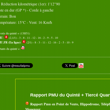
Réduction kilométrique (1er): 1'12"90
ste en dur (GP *) - Corde à gauche
rrain: Bon
mpérature: 15°C - Vent: 16 Km/h
voris du quinté + (13H51)
MU
:
(2,1/1) - 3 - 8 - 11 - 12 - 16 - 2 - 9 - 5 - 10
U.FR (En ligne)
:
(2/1) - 8 - 3 - 11 - 12 - 16 - 2 - 5 - 10 - 9
tants du quinté +:
Rapport PMU du Quinté + Tiercé Quart
Rapport Pmu en Point de Vente, Hippodrome, Télép
Messenger