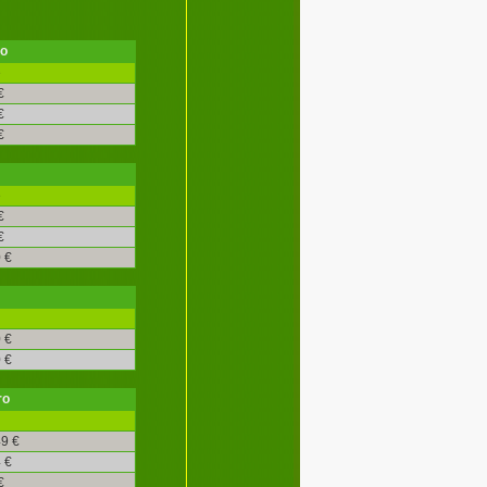
ro
é
€
€
€
é
€
€
 €
 €
 €
ro
9 €
 €
€