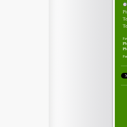
Pi
Te
Te
Fa
P
PM
Par