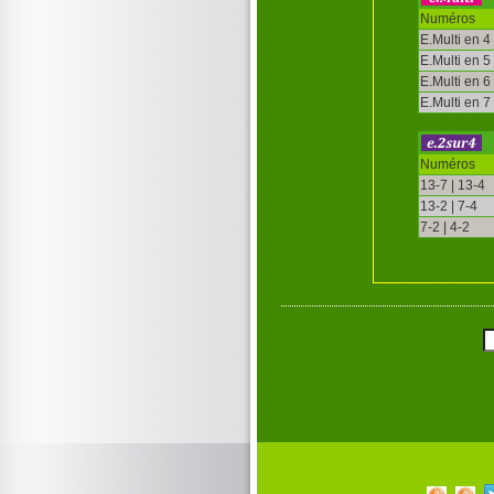
Numéros
E.Multi en 4
E.Multi en 5
E.Multi en 6
E.Multi en 7
Numéros
13-7 | 13-4
13-2 | 7-4
7-2 | 4-2