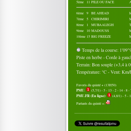
5ème
11
PILE OU FACE
6ème
9
BE AHEAD
7ème
5
CHIRIMIRI
8ème
1
MUBAALEGH
9ème
10
MADOUSS
10ème
15
BIG FREEZE
M
Temps de la course: 1'09"9
Piste en herbe - Corde à gau
Terrain: Bon souple (+3,4 à 
Température: °C - Vent: Km/
Favoris du quinté + (13H50)
PMU
:
(5,7/1) - 5 - 13 - 2 - 14 - 8 - 
PMU.FR (En ligne)
:
(4,8/1) - 5 - 1
Partants du quinté +: