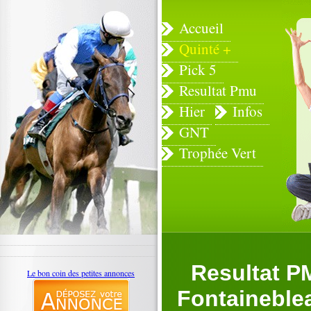
Accueil
Quinté +
Pick 5
Resultat Pmu
Hier
Infos
GNT
Trophée Vert
Resultat P
Le bon coin des petites annonces
Fontaineblea