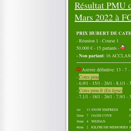
Résultat PMU d
16
17
18
19
20
21
22
23
24
25
26
27
28
29
30
Mars 2022 à
F
31
Octobre 2022
01
02
03
04
05
PRIX HUBERT DE CAT
06
07
08
09
10
- Réunion 1 - Course 1
11
12
13
14
15
50.000 € - 15 partants -
16
17
18
19
20
21
22
23
24
25
- Non partant
: 16 ACCLA
26
27
28
29
30
31
Arrivée définitive: 13 - 7 - 
-
Cotes pmu
- 6,9/1 - 15/1 - 26/1 - 8,1/1 - 
-
Cotes pmu.fr (En ligne)
- 7,1/1 - 18/1 - 26/1 - 7,9/1 - 
1er
13
SNOW EMPRESS
2ème
7
OASIS COVE
3ème
4
WEJDAN
O
4ème
2
KILFRUSH MEMORIES