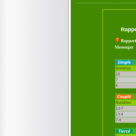
Rappo
Rapport
Messenger
Numéros
13
7
4
Numéros
13-7
13-4
7-4