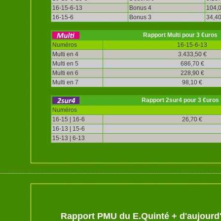
16-15-6-13
Bonus 4
104,0
16-15-6
Bonus 3
34,40
Rapport Multi pour 3 €uros
Numéros
16-15-6-13
Multi en 4
3.433,50 €
Multi en 5
686,70 €
Multi en 6
228,90 €
Multi en 7
98,10 €
Rapport 2sur4 pour 3 €uros
Numéros
16-15 | 16-6
26,70 €
16-13 | 15-6
15-13 | 6-13
Rapport PMU du E.Quinté + d'aujourd