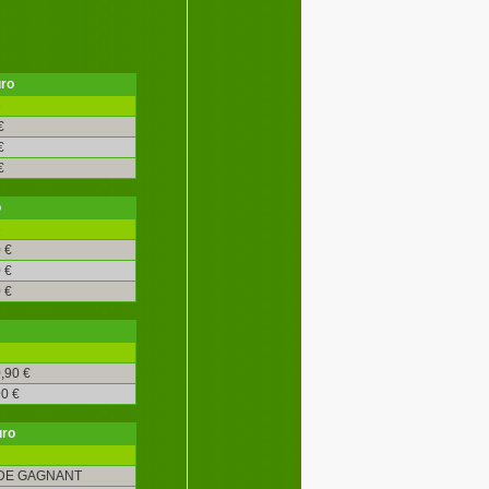
uro
é
€
€
€
o
é
 €
 €
 €
,90 €
0 €
uro
DE GAGNANT