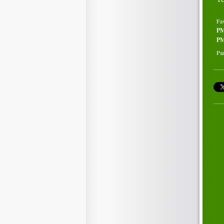
Fa
P
PM
Par