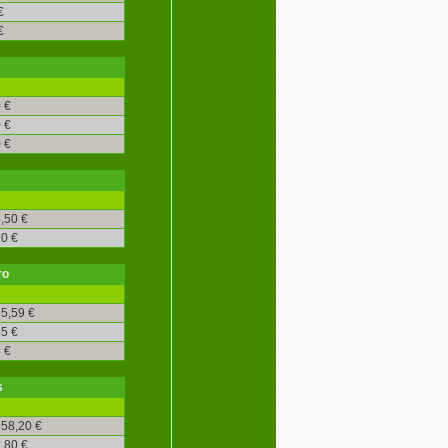
€
€
é
 €
 €
 €
,50 €
0 €
ro
5,59 €
5 €
 €
s
58,20 €
,80 €