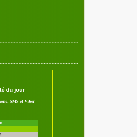
é du jour
hone, SMS et Viber
ro
é
€