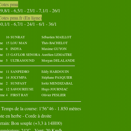
Cotes pmu
Octobre 2022
Novembre 2022
29,8/1 - 6,5/1 - 23/1 - 7,1/1 - 26/1
02
03
04
05
01
02
03
04
05
01
Cotes pmu.fr (En ligne)
07
08
09
10
06
07
08
09
10
06
30,1/1 - 6,7/1 - 24/1 - 6/1 - 36/1
12
13
14
15
11
12
13
14
15
11
17
18
19
20
16
17
18
19
20
16
22
23
24
25
21
22
23
24
25
21
16
SUNRAY
Sébastien MAILLOT
27
28
29
30
26
27
28
29
30
26
me
15
LOU MAN
Théo BACHELOT
31
me
6
INDYA
Maxime GUYON
me
13
GAYLOR SENORA
Aurélien LEMAITRE
me
5
ULTRASOUND
Morgan DELALANDE
me
11
SANPEDRO
Eddy HARDOUIN
me
14
JOLYMPA
Stéphane PASQUIER
me
2
SUNFAST
Ioritz MENDIZABAL
me
12
SAVOUREUSE
Hugo JOURNIAC
ème
4
FIRST RAY
Olivier PESLIER
Temps de la course: 1'56"46 - 1.850 mètres
ste en herbe - Corde à droite
rrain: Bon souple (+3,3 à 14H00)
mpérature: 24°C - Vent: 20 Km/h