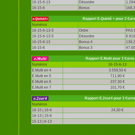
16-15-6-13
Désordre
1.284
16-15-6
Bonus
168,3
Rapport E.Quinté + pour 2 €ur
Numéros
16-15-6-13-5
Ordre
PAS 
16-15-6-13-5
Désordre
6.910
16-15-6-13
Bonus 4
138,2
16-15-6
Bonus 3
47,00
Rapport E.Multi pour 3 €uros
Numéros
16-15-6-13
E.Multi en 4
3.559,50 €
E.Multi en 5
711,90 €
E.Multi en 6
237,30 €
E.Multi en 7
101,70 €
Rapport E.2sur4 pour 3 €uro
Numéros
16-15 | 16-6
24,30 €
16-13 | 15-6
15-13 | 6-13