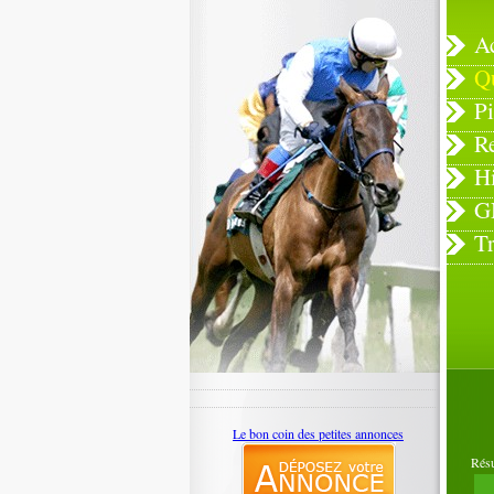
A
Q
Pi
R
H
G
T
Le bon coin des petites annonces
Rés