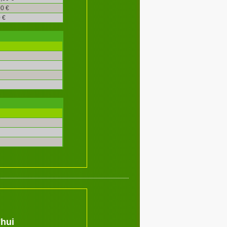
0 €
 €
'hui