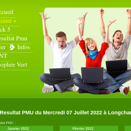
ccueil
uinté +
ck 5
esultat Pmu
ier
Infos
NT
rophée Vert
Resultat PMU du Mercredi 07 Juillet 2022 à Longchamp
ultat PMU :
Janvier 2022
Février 2022