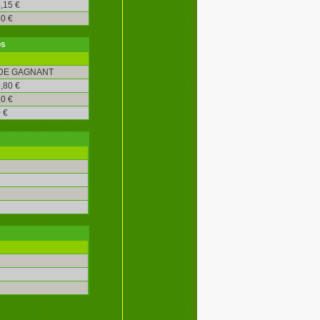
,15 €
0 €
os
DE GAGNANT
,80 €
0 €
 €
s