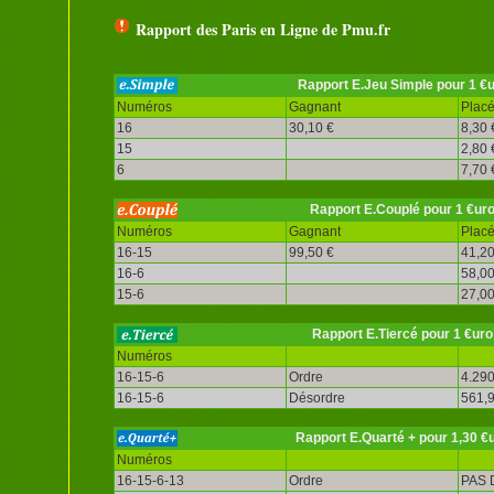
Rapport des Paris en Ligne de Pmu.fr
Rapport E.Jeu Simple pour 1 €
Numéros
Gagnant
Plac
16
30,10 €
8,30 
15
2,80 
6
7,70 
Rapport E.Couplé pour 1 €ur
Numéros
Gagnant
Plac
16-15
99,50 €
41,20
16-6
58,00
15-6
27,00
Rapport E.Tiercé pour 1 €uro
Numéros
16-15-6
Ordre
4.290
16-15-6
Désordre
561,9
Rapport E.Quarté + pour 1,30 €
Numéros
16-15-6-13
Ordre
PAS 