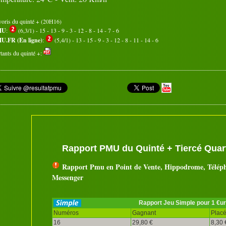
voris du quinté + (20H16)
MU
:
(6,3/1) - 15 - 13 - 9 - 3 - 12 - 8 - 14 - 7 - 6
U.FR (En ligne)
:
(5,4/1) - 13 - 15 - 9 - 3 - 12 - 8 - 11 - 14 - 6
tants du quinté +:
Rapport PMU du Quinté + Tiercé Quart
Rapport Pmu en Point de Vente, Hippodrome, Télép
Messenger
Rapport Jeu Simple pour 1 €u
Numéros
Gagnant
Plac
16
29,80 €
8,30 