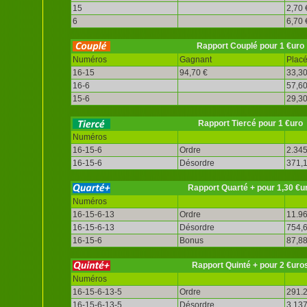
15
2,70 
6
6,70 
Rapport Couplé pour 1 €uro
Numéros
Gagnant
Plac
16-15
94,70 €
33,30
16-6
57,60
15-6
29,30
Rapport Tiercé pour 1 €uro
Numéros
16-15-6
Ordre
2.345
16-15-6
Désordre
371,1
Rapport Quarté + pour 1,30 €u
Numéros
16-15-6-13
Ordre
11.96
16-15-6-13
Désordre
754,6
16-15-6
Bonus
87,88
Rapport Quinté + pour 2 €uro
Numéros
16-15-6-13-5
Ordre
291.2
16-15-6-13-5
Désordre
3.137