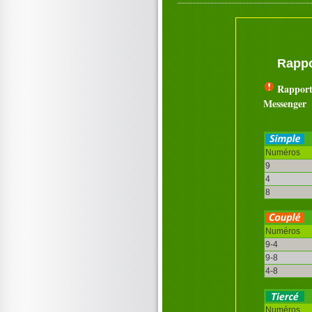
Rappo
Rapport
Messenger
Numéros
9
4
8
Numéros
9-4
9-8
4-8
Numéros