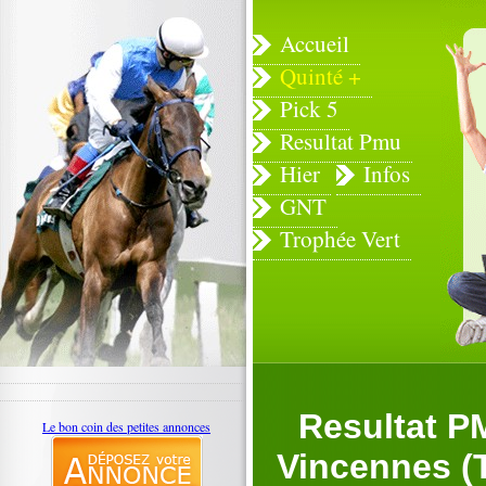
Accueil
Quinté +
Pick 5
Resultat Pmu
Hier
Infos
GNT
Trophée Vert
Resultat P
Le bon coin des petites annonces
Vincennes (T