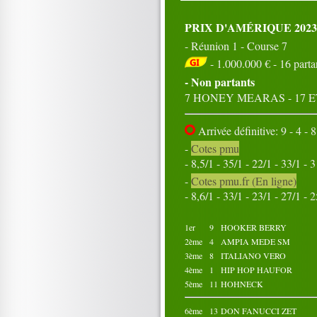
PRIX D'AMÉRIQUE 2023
- Réunion 1 - Course 7
- 1.000.000 € - 16 parta
- Non partants
7 HONEY MEARAS - 17
Arrivée définitive: 9 - 4 - 8
-
Cotes pmu
- 8,5/1 - 35/1 - 22/1 - 33/1 - 
-
Cotes pmu.fr (En ligne)
- 8,6/1 - 33/1 - 23/1 - 27/1 - 
1er
9
HOOKER BERRY
2ème
4
AMPIA MEDE SM
3ème
8
ITALIANO VERO
4ème
1
HIP HOP HAUFOR
5ème
11
HOHNECK
6ème
13
DON FANUCCI ZET