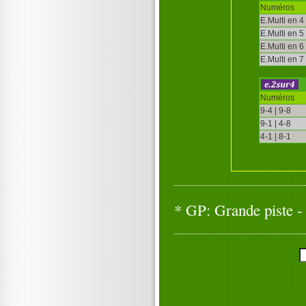
Numéros
E.Multi en 4
E.Multi en 5
E.Multi en 6
E.Multi en 7
Numéros
9-4 | 9-8
9-1 | 4-8
4-1 | 8-1
* GP: Grande piste - 