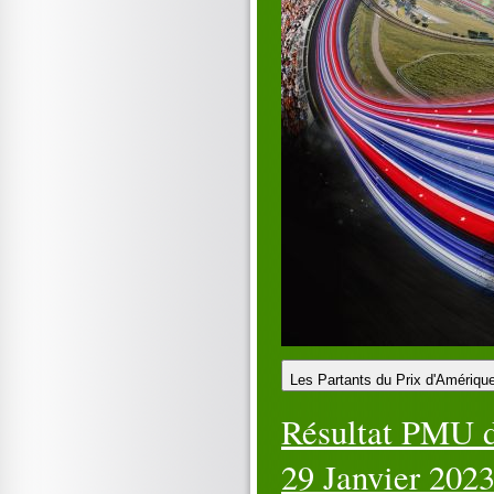
16
17
18
19
20
21
22
23
24
25
26
27
28
29
30
31
Octobre 2022
01
02
03
04
05
06
07
08
09
10
11
12
13
14
15
16
17
18
19
20
21
22
23
24
25
26
27
28
29
30
31
Les Partants du Prix d'Amériq
Résultat PMU d
29 Janvier 202