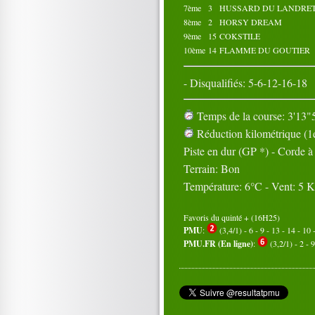
7ème
3
HUSSARD DU LANDRE
8ème
2
HORSY DREAM
9ème
15
COKSTILE
10ème
14
FLAMME DU GOUTIER
- Disqualifiés: 5-6-12-16-18
Temps de la course: 3'13"5
Réduction kilométrique (1e
Piste en dur (GP *) - Corde 
Terrain: Bon
Température: 6°C - Vent: 5 
Favoris du quinté + (16H25)
PMU
:
(3,4/1) - 6 - 9 - 13 - 14 - 10 
PMU.FR (En ligne)
:
(3,2/1) - 2 - 9