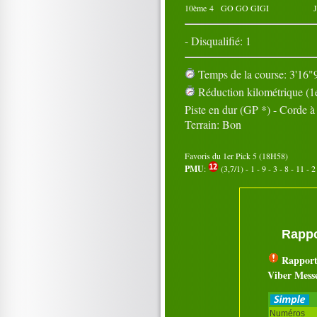
10ème
4
GO GO GIGI
- Disqualifié: 1
Temps de la course: 3'16"9
Réduction kilométrique (1e
Piste en dur (GP *) - Corde 
Terrain: Bon
Favoris du 1er Pick 5 (18H58)
PMU
:
(3,7/1) - 1 - 9 - 3 - 8 - 11 - 2
Rappo
Rapport
Viber Mess
Numéros