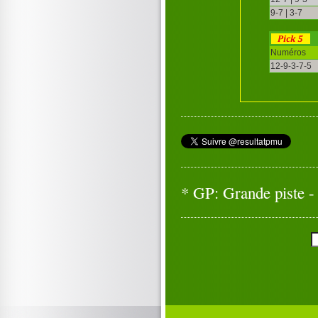
9-7 | 3-7
Numéros
12-9-3-7-5
* GP: Grande piste - 