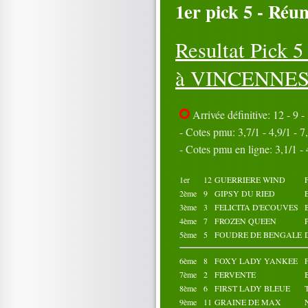
1er pick 5 - Réun
16
17
18
19
20
21
22
23
24
25
26
27
28
29
30
Resultat Pick 
31
Octobre 2023
à VINCENNES (
01
02
03
04
05
06
07
08
09
10
11
12
13
14
15
Arrivée définitive: 12 - 9 - 
16
17
18
19
20
21
22
23
24
25
- Cotes pmu: 3,7/1 - 4,9/1 - 7,
26
27
28
29
30
- Cotes pmu en ligne: 3,1/1 - 4
31
1er
12
GUERRIERE WIND
2ème
9
GIPSY DU RIED
3ème
3
FELICITA D'ECOUVES
4ème
7
FROZEN QUEEN
5ème
5
FOUDRE DE BENGALE
6ème
8
FOXY LADY YANKEE
7ème
2
FERVENTE
8ème
6
FIRST LADY BLEUE
9ème
11
GRAINE DE MAX