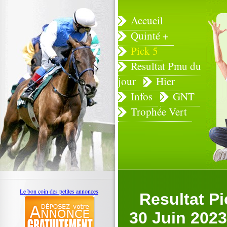
Accueil
Quinté +
Pick 5
Resultat Pmu du
jour
Hier
Infos
GNT
Trophée Vert
Le bon coin des petites annonces
Resultat P
30 Juin 2023