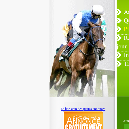
A
Q
Pi
R
jour
In
T
Le bon coin des petites annonces
Autr