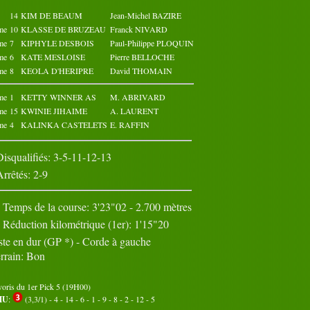
14
Octobre 2023
KIM DE BEAUM
Jean-Michel BAZIRE
Novembre 2023
02
03
04
05
01
02
03
04
05
01
me
10
KLASSE DE BRUZEAU
Franck NIVARD
07
08
09
10
06
07
08
09
10
06
me
7
KIPHYLE DESBOIS
Paul-Philippe PLOQUIN
12
13
14
15
11
12
13
14
15
11
me
6
KATE MESLOISE
Pierre BELLOCHE
17
18
19
20
16
17
18
19
20
16
me
8
KEOLA D'HERIPRE
David THOMAIN
22
23
24
25
21
22
23
24
25
21
27
28
29
30
26
27
28
29
30
26
me
1
KETTY WINNER AS
M. ABRIVARD
31
me
15
KWINIE JIHAIME
A. LAURENT
me
4
KALINKA CASTELETS
E. RAFFIN
Disqualifiés: 3-5-11-12-13
Arrêtés: 2-9
Temps de la course: 3'23"02 - 2.700 mètres
Réduction kilométrique (1er): 1'15"20
ste en dur (GP *) - Corde à gauche
rrain: Bon
voris du 1er Pick 5 (19H00)
MU
:
(3,3/1) - 4 - 14 - 6 - 1 - 9 - 8 - 2 - 12 - 5