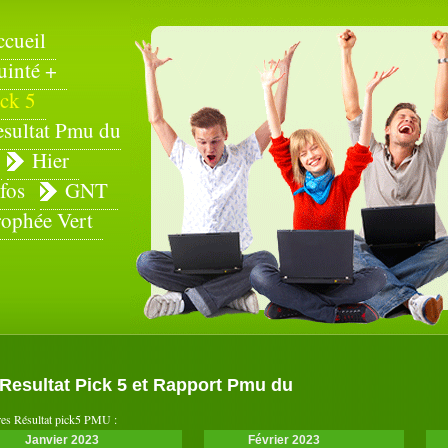
ccueil
uinté +
ck 5
esultat Pmu du
Hier
fos
GNT
rophée Vert
Resultat Pick 5 et Rapport Pmu du
es Résultat pick5 PMU :
Janvier 2023
Février 2023