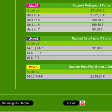
Rapport Multi pour 3 €uros
Numéros
14-10-7-6
Multi en 4
2.992,50 €
Multi en 5
598,50 €
Multi en 6
199,50 €
Multi en 7
85,50 €
Rapport 2sur4 pour 3 €uros
Numéros
14-10 | 14-7
32,70 €
14-6 | 10-7
10-6 | 7-6
Rapport Pmu Pick 5 pour 1 €u
Numéros
14-10-7-6-8
2.319,80 €