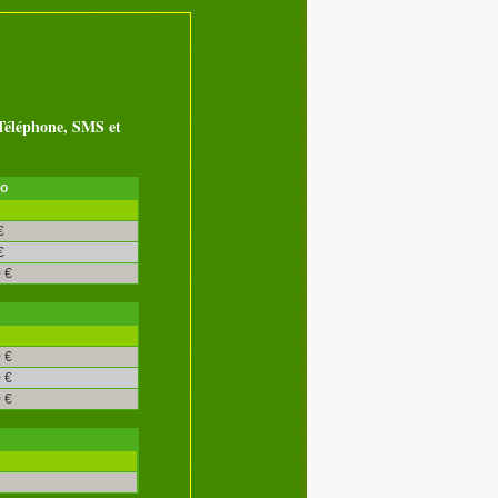
éléphone, SMS et
ro
é
€
€
 €
é
 €
 €
 €