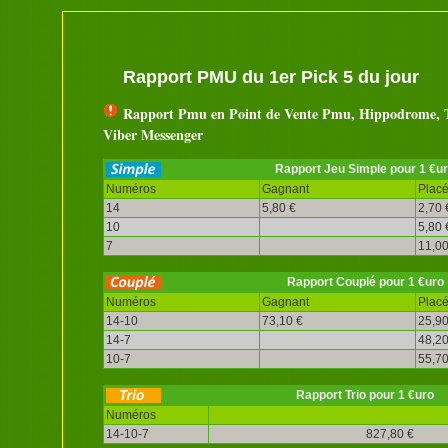
Rapport PMU du 1er Pick 5 du jour
Rapport Pmu en Point de Vente Pmu, Hippodrome, T
Viber Messenger
Rapport Jeu Simple pour 1 €u
Numéros
Gagnant
Plac
14
5,80 €
2,70 
10
5,80 
7
11,00
Rapport Couplé pour 1 €uro
Numéros
Gagnant
Plac
14-10
73,10 €
25,90
14-7
48,20
10-7
55,70
Rapport Trio pour 1 €uro
Numéros
14-10-7
827,80 €