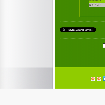
Numéros
5-6-2-3-8
|
|