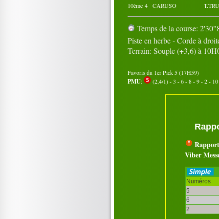
10ème
4
CARUSO
T.TR
Temps de la course: 2'30"8
Piste en herbe - Corde à droit
Terrain: Souple (+3,6) à 10H
Favoris du 1er Pick 5 (17H59)
PMU
:
(2,4/1) - 3 - 6 - 8 - 9 - 2 - 10 
Rappo
Rapport
Viber Mess
Numéros
5
6
2