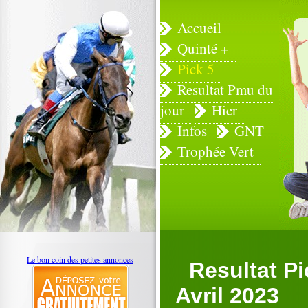
Accueil
Quinté +
Pick 5
Resultat Pmu du
jour
Hier
Infos
GNT
Trophée Vert
Le bon coin des petites annonces
Resultat P
Avril 2023