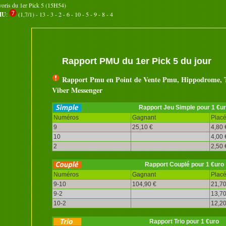
voris du 1er Pick 5 (15H54)
MU
:
(1,7/1) - 13 - 3 - 2 - 6 - 10 - 5 - 9 - 8 - 4
Rapport PMU du 1er Pick 5 du jour
Rapport Pmu en Point de Vente Pmu, Hippodrome, T
Viber Messenger
Rapport Jeu Simple pour 1 €u
Numéros
Gagnant
Plac
9
25,10 €
4,80 
10
4,00 
2
2,50 
Rapport Couplé pour 1 €uro
Numéros
Gagnant
Plac
9-10
104,90 €
21,70
9-2
13,70
10-2
12,20
Rapport Trio pour 1 €uro