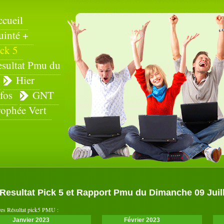
ccueil
uinté +
ck 5
esultat Pmu du
Hier
fos
GNT
rophée Vert
Resultat Pick 5 et Rapport Pmu du Dimanche 09 Juil
es Résultat pick5 PMU :
Janvier 2023
Février 2023