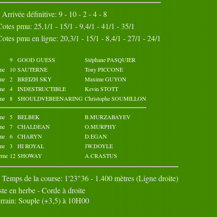
Octobre 2023
Novembre 2023
Arrivée définitive: 9 - 10 - 2 - 4 - 8
02
03
04
05
01
02
03
04
05
01
Cotes pmu: 25,1/1 - 15/1 - 9,4/1 - 41/1 - 35/1
07
08
09
10
06
07
08
09
10
06
Cotes pmu en ligne: 20,3/1 - 15/1 - 8,4/1 - 27/1 - 24/1
12
13
14
15
11
12
13
14
15
11
17
18
19
20
16
17
18
19
20
16
22
23
24
25
21
22
23
24
25
21
9
GOOD GUESS
Stéphane PASQUIER
27
28
29
30
26
27
28
29
30
26
me
10
SAUTERNE
Tony PICCONE
31
me
2
BREIZH SKY
Maxime GUYON
me
4
INDESTRUCTIBLE
Kevin STOTT
me
8
SHOULDVEBEENARING
Christophe SOUMILLON
me
5
BELBEK
B.MURZABAYEV
me
7
CHALDEAN
O.MURPHY
me
6
CHARYN
D.EGAN
me
3
HI ROYAL
JW.DOYLE
ème
12
SHOWAY
A.CRASTUS
Temps de la course: 1'23"36 - 1.400 mètres (Ligne droite)
ste en herbe - Corde à droite
rrain: Souple (+3,5) à 10H00