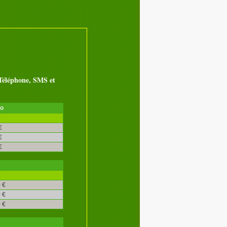
éléphone, SMS et
ro
é
€
€
€
é
 €
 €
 €