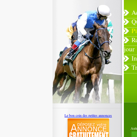
A
Q
Pi
R
jour
In
T
Le bon coin des petites annonces
Autr