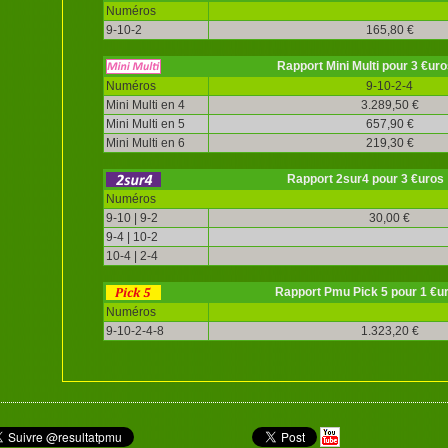
Numéros
9-10-2
165,80 €
Rapport Mini Multi pour 3 €uro
Numéros
9-10-2-4
Mini Multi en 4
3.289,50 €
Mini Multi en 5
657,90 €
Mini Multi en 6
219,30 €
Rapport 2sur4 pour 3 €uros
Numéros
9-10 | 9-2
30,00 €
9-4 | 10-2
10-4 | 2-4
Rapport Pmu Pick 5 pour 1 €u
Numéros
9-10-2-4-8
1.323,20 €