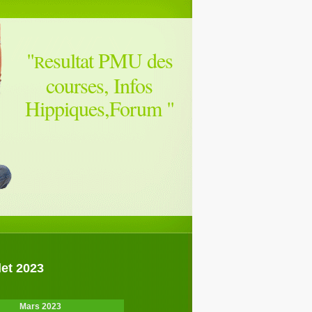
"
esultat PMU des
R
courses, Infos
Hippiques,Forum
"
let 2023
Mars 2023