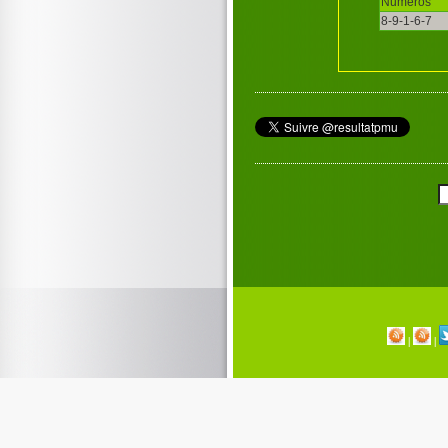
Numéros
8-9-1-6-7
|
|