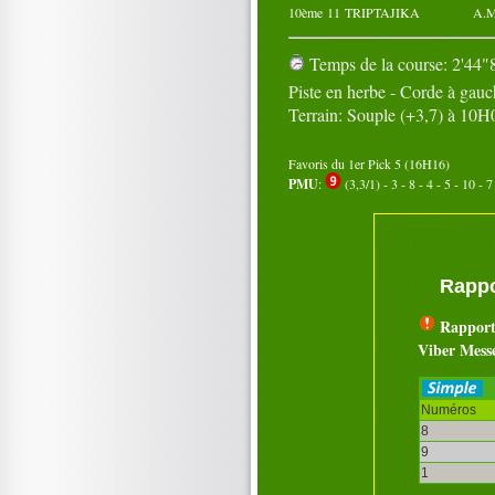
10ème
11
TRIPTAJIKA
A.
Temps de la course: 2'44"8
Piste en herbe - Corde à gau
Terrain: Souple (+3,7) à 10H
Favoris du 1er Pick 5 (16H16)
PMU
:
(3,3/1) - 3 - 8 - 4 - 5 - 10 - 7 
Rappo
Rapport
Viber Mess
Numéros
8
9
1