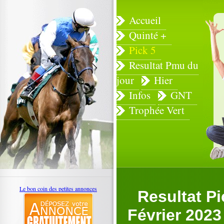
Accueil
Quinté +
Pick 5
Resultat Pmu du
jour
Hier
Infos
GNT
Trophée Vert
Le bon coin des petites annonces
Resultat P
Février 2023