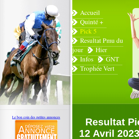
Accueil
Quinté +
Pick 5
Resultat Pmu du
jour
Hier
Infos
GNT
Trophée Vert
Le bon coin des petites annonces
Resultat P
12 Avril 202