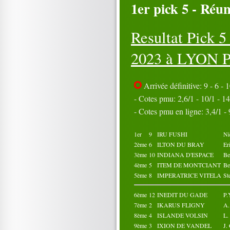
1er pick 5 - Réun
16
17
18
19
20
21
22
23
24
25
26
27
28
29
30
Resultat Pick 
31
Octobre 2023
2023 à LYON P
01
02
03
04
05
06
07
08
09
10
11
12
13
14
15
Arrivée définitive: 9 - 6 - 1
16
17
18
19
20
21
22
23
24
25
- Cotes pmu: 2,6/1 - 10/1 - 14
26
27
28
29
30
- Cotes pmu en ligne: 3,4/1 - 9
31
1er
9
IRU FUSHI
Ni
2ème
6
ILTON DU BRAY
Er
3ème
10
INDIANA D'ESPACE
B
4ème
5
ITEM DE MONTCIANT
Be
5ème
8
IMPERATRICE VITELA
St
6ème
12
INEDIT DU GADE
P.
7ème
2
IKARUS FLIGNY
A
8ème
4
ISLANDE VOLSIN
L
9ème
3
IXION DE VANDEL
J