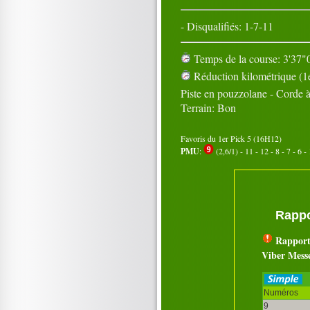
- Disqualifiés: 1-7-11
Temps de la course: 3'37"0
Réduction kilométrique (1e
Piste en pouzzolane - Corde 
Terrain: Bon
Favoris du 1er Pick 5 (16H12)
PMU
:
(2,6/1) - 11 - 12 - 8 - 7 - 6 - 
Rappo
Rapport
Viber Mess
Numéros
9