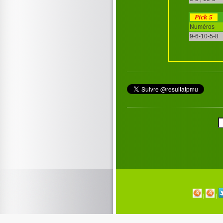
Numéros
9-6-10-5-8
|
|