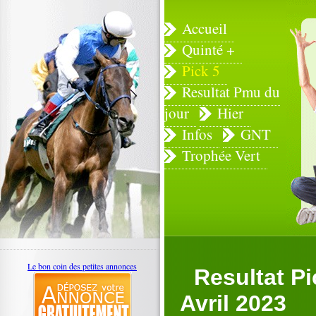
Accueil
Quinté +
Pick 5
Resultat Pmu du
jour
Hier
Infos
GNT
Trophée Vert
Le bon coin des petites annonces
Resultat P
Avril 2023