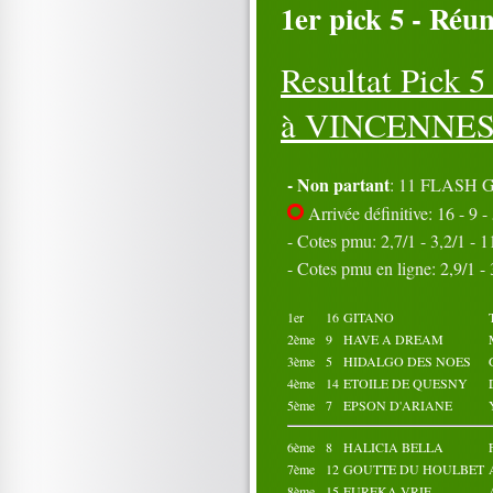
1er pick 5 - Réun
16
17
18
19
20
21
22
23
24
25
26
27
28
29
30
Resultat Pick 
31
Octobre 2023
à VINCENNES (
01
02
03
04
05
06
07
08
09
10
11
12
13
14
15
- Non partant
16
17
18
: 11 FLASH
19
20
21
22
23
24
25
Arrivée définitive: 16 - 9 - 
26
27
28
29
30
- Cotes pmu: 2,7/1 - 3,2/1 - 1
31
- Cotes pmu en ligne: 2,9/1 - 
1er
16
GITANO
2ème
9
HAVE A DREAM
3ème
5
HIDALGO DES NOES
4ème
14
ETOILE DE QUESNY
5ème
7
EPSON D'ARIANE
6ème
8
HALICIA BELLA
7ème
12
GOUTTE DU HOULBET
8ème
15
EUREKA VRIE