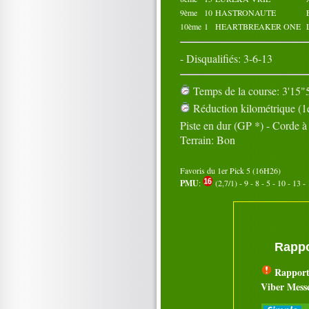
9ème
10
HASTRONAUTE
10ème
1
HEARTBREAKER ONE
- Disqualifiés: 3-6-13
Temps de la course: 3'15"5
Réduction kilométrique (1e
Piste en dur (GP *) - Corde 
Terrain: Bon
Favoris du 1er Pick 5 (16H26)
PMU
:
(2,7/1) - 9 - 8 - 5 - 10 - 13 - 
Rappo
Rapport
Viber Mess