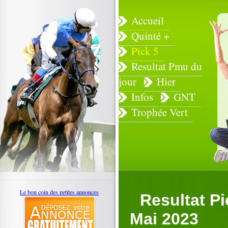
Accueil
Quinté +
Pick 5
Resultat Pmu du
jour
Hier
Infos
GNT
Trophée Vert
Le bon coin des petites annonces
Resultat P
Mai 2023