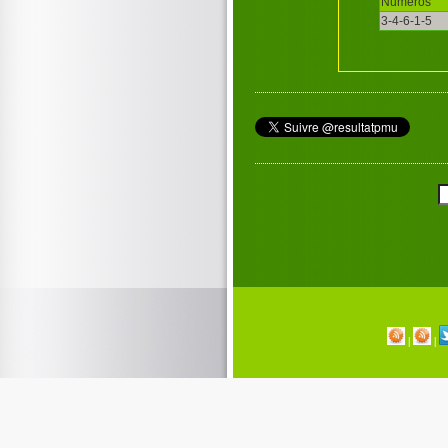
Numéros
3-4-6-1-5
|
|