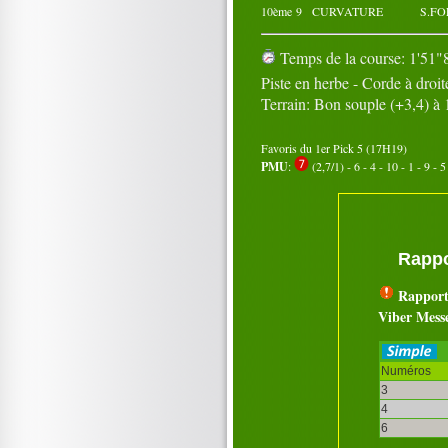
10ème
9
CURVATURE
S.FO
Temps de la course: 1'51"8
Piste en herbe - Corde à droit
Terrain: Bon souple (+3,4) à
Favoris du 1er Pick 5 (17H19)
PMU
:
(2,7/1) - 6 - 4 - 10 - 1 - 9 - 5 
Rappo
Rapport
Viber Mess
Numéros
3
4
6