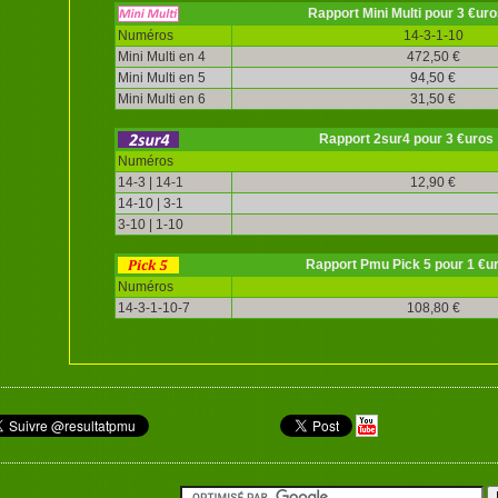
Rapport Mini Multi pour 3 €uro
Numéros
14-3-1-10
Mini Multi en 4
472,50 €
Mini Multi en 5
94,50 €
Mini Multi en 6
31,50 €
Rapport 2sur4 pour 3 €uros
Numéros
14-3 | 14-1
12,90 €
14-10 | 3-1
3-10 | 1-10
Rapport Pmu Pick 5 pour 1 €u
Numéros
14-3-1-10-7
108,80 €