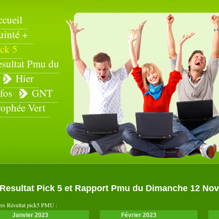
ccueil
uinté +
ck 5
esultat Pmu du
Hier
fos
GNT
rophée Vert
Resultat Pick 5 et Rapport Pmu du Dimanche 12 No
es Résultat pick5 PMU :
Janvier 2023
Février 2023