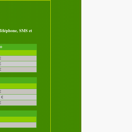
éléphone, SMS et
ro
é
€
€
€
é
€
 €
€