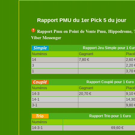
Rapport PMU du 1er Pick 5 du jour
Rapport Pmu en Point de Vente Pmu, Hippodrome, T
Viber Messenger
Rapport Jeu Simple pour 1 €u
Numéros
Gagnant
Plac
14
7,80 €
2,60 
3
2,20 
1
3,70 
Rapport Couplé pour 1 €uro
Numéros
Gagnant
Plac
14-3
20,70 €
9,10 
14-1
14,30
3-1
9,80 
Rapport Trio pour 1 €uro
Numéros
14-3-1
69,60 €