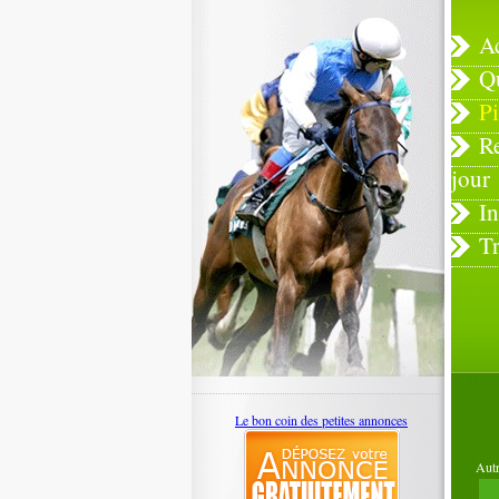
A
Q
Pi
R
jour
In
T
Le bon coin des petites annonces
Autr