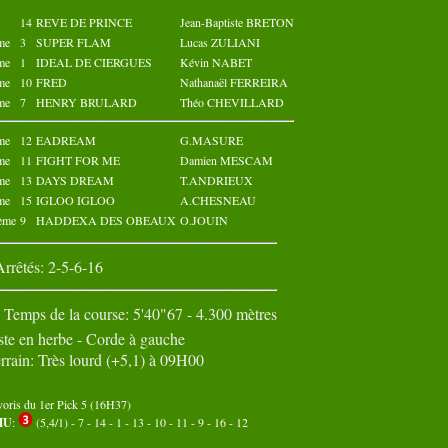
14
Octobre 2023
REVE DE PRINCE
Jean-Baptiste BRETON
Novembre 2023
02
03
04
05
01
02
03
04
05
01
me
3
SUPER FLAM
Lucas ZULIANI
07
08
09
10
06
07
08
09
10
06
me
1
IDEAL DE CIERGUES
Kévin NABET
12
13
14
15
11
12
13
14
15
11
me
10
FRED
Nathanaël FERREIRA
17
18
19
20
16
17
18
19
20
16
me
7
HENRY BRULARD
Théo CHEVILLARD
22
23
24
25
21
22
23
24
25
21
27
28
29
30
26
27
28
29
30
26
me
12
EADREAM
G.MASURE
31
me
11
FIGHT FOR ME
Damien MESCAM
me
13
DAYS DREAM
T.ANDRIEUX
me
15
IGLOO IGLOO
A.CHESNEAU
ème
9
HADDEXA DES OBEAUX
O.JOUIN
Arrêtés: 2-5-6-16
Temps de la course: 5'40"67 - 4.300 mètres
ste en herbe - Corde à gauche
rrain: Très lourd (+5,1) à 09H00
voris du 1er Pick 5 (16H37)
MU
:
(5,4/1) - 7 - 14 - 1 - 13 - 10 - 11 - 9 - 16 - 12