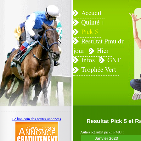
Accueil
Quinté +
Pick 5
Resultat Pmu du
jour
Hier
Infos
GNT
Trophée Vert
Le bon coin des petites annonces
Resultat Pick 5 et 
Autres Résultat pick5 PMU :
Janvier 2023