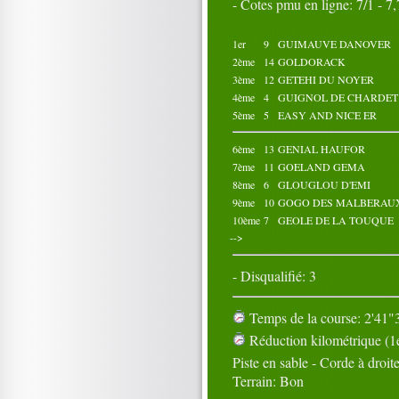
- Cotes pmu en ligne: 7/1 - 7,7
Octobre 2023
01
02
03
04
05
1er
9
GUIMAUVE DANOVER
06
07
08
09
10
2ème
14
GOLDORACK
11
12
13
14
15
3ème
12
GETEHI DU NOYER
16
17
18
19
20
4ème
4
GUIGNOL DE CHARDET
21
22
23
24
25
5ème
5
EASY AND NICE ER
26
27
28
29
30
31
6ème
13
GENIAL HAUFOR
7ème
11
GOELAND GEMA
8ème
6
GLOUGLOU D'EMI
9ème
10
GOGO DES MALBERAU
10ème
7
GEOLE DE LA TOUQUE
-->
- Disqualifié: 3
Temps de la course: 2'41"3
Réduction kilométrique (1e
Piste en sable - Corde à droit
Terrain: Bon