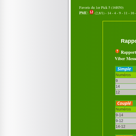
Favoris du 1er Pick 5 (16H50)
PMU
:
(2,8/1) - 14 - 4 - 9 - 11 - 16 -
Rappo
Rapport
Viber Mess
Numéros
9
14
12
Numéros
9-14
9-12
14-12