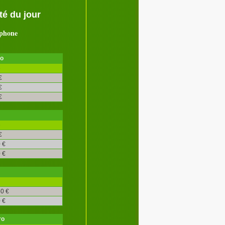
é du jour
ephone
ro
é
€
€
€
é
€
 €
 €
0 €
 €
ro