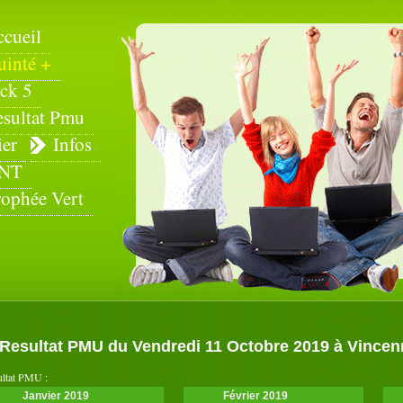
ccueil
uinté +
ck 5
esultat Pmu
ier
Infos
NT
rophée Vert
Resultat PMU du Vendredi 11 Octobre 2019 à Vincenne
ultat PMU :
Janvier 2019
Février 2019