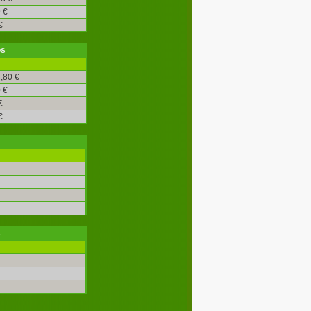
 €
€
os
,80 €
 €
€
€
s