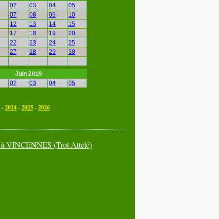
02
03
04
05
07
08
09
10
12
13
14
15
17
18
19
20
22
23
24
25
27
28
29
30
Juin 2019
02
03
04
05
07
08
09
10
12
13
14
15
-
2024
-
2025
-
2026
17
18
19
20
22
23
24
25
27
28
29
30
 à
VINCENNES
(Trot Attelé)
Septembre 2019
02
03
04
05
07
08
09
10
12
13
14
15
17
18
19
20
22
23
24
25
27
28
29
30