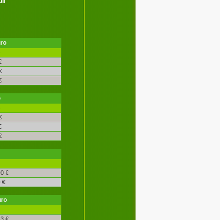
uro
é
€
€
€
o
é
€
€
€
0 €
 €
uro
3 €