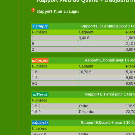
Rapport Pmu en Ligne
Rapport E.Jeu Simple pour 1 €
Numéros
Gagnant
Plac
1
3,40 €
1,90 
6
2,10 
2
3,80 
Rapport E.Couplé pour 1 €ur
Numéros
Gagnant
Plac
1-6
10,70 €
5,30 
1-2
9,60 
6-2
8,60 
Rapport E.Tiercé pour 1 €uro
Numéros
1-6-2
Ordre
136,9
1-6-2
Désordre
23,70
Rapport E.Quarté + pour 1,30 €
Numéros
1-6-2-10
Ordre
531,8