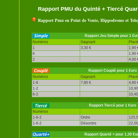
Rapport PMU du Quinté + Tiercé Quart
Rapport Pmu en Point de Vente, Hippodrome et Tel
Rapport Jeu Simple pour 1 €u
Numéros
Gagnant
Plac
1
3,30 €
1,90 
6
1,90 
2
4,00 
Rapport Couplé pour 1 €uro
Numéros
Gagnant
Plac
1-6
7,80 €
4,80 
1-2
10,90
6-2
10,40
Rapport Tiercé pour 1 €uro
Numéros
1-6-2
Ordre
125,5
1-6-2
Désordre
22,00
Rapport Quarté + pour 1,30 €u