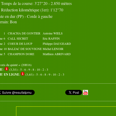
Temps de la course: 3'27"20 - 2.850 mètres
Octobre 2019
Novembre 2019
Réduction kilométrique (1er): 1'12"70
02
03
04
05
01
02
03
04
05
01
ste en dur (PP) - Corde à gauche
07
08
09
10
06
07
08
09
10
06
12
13
14
15
11
12
13
14
15
11
rrain: Bon
17
18
19
20
16
17
18
19
20
16
22
23
24
25
21
22
23
24
25
21
1
CHACHA DE GONTIER
Antoine WIELS
27
28
29
30
26
27
28
29
30
26
me
6
CALL SECRET
Eric RAFFIN
31
me
2
COEUR DE LOUP
Philippe DAUGEARD
me
10
BALZAC DE SOUVIGNE
Michel LENOIR
me
5
CHAMPION DORE
Matthieu ABRIVARD
voris du quinté + (20H16)
MU
:
(3,3/1) - 5 - 6 - 9 - 8 - 10 - 2 - 3
U EN LIGNE
:
(3,4/1) - 5 - 6 - 8 - 9 - 10 - 2 - 3