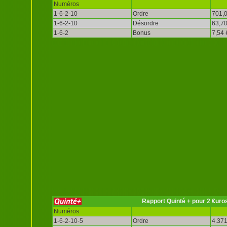
Numéros
1-6-2-10
Ordre
701,0
1-6-2-10
Désordre
63,70
1-6-2
Bonus
7,54 
Rapport Quinté + pour 2 €uro
Numéros
1-6-2-10-5
Ordre
4.371