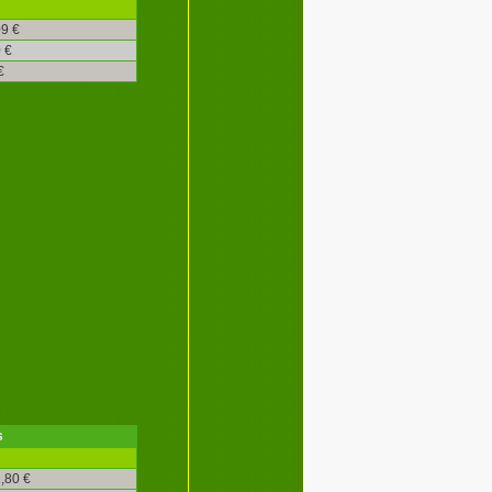
9 €
 €
€
s
,80 €