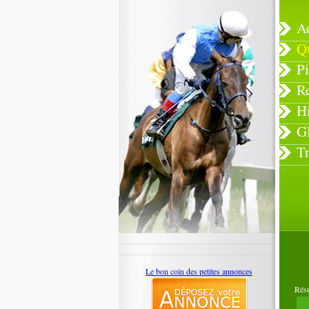
A
Q
Pi
R
H
G
T
Le bon coin des petites annonces
Rés