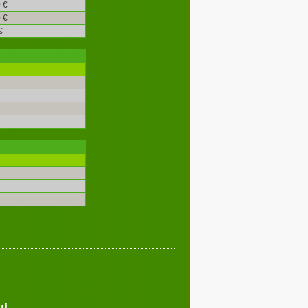
 €
 €
€
ui