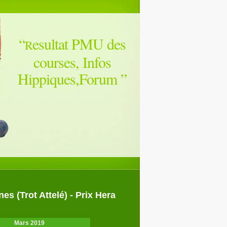
“
esultat PMU des
R
courses, Infos
Hippiques,Forum
”
s (Trot Attelé) - Prix Hera
Mars 2019