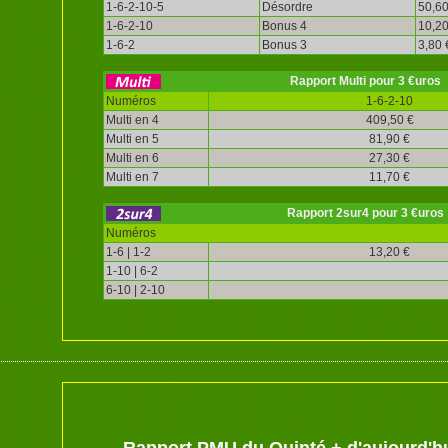
1-6-2-10-5
Désordre
50,60
1-6-2-10
Bonus 4
10,20
1-6-2
Bonus 3
3,80 
Rapport Multi pour 3 €uros
Numéros
1-6-2-10
Multi en 4
409,50 €
Multi en 5
81,90 €
Multi en 6
27,30 €
Multi en 7
11,70 €
Rapport 2sur4 pour 3 €uros
Numéros
1-6 | 1-2
13,20 €
1-10 | 6-2
6-10 | 2-10
Rapport PMU du Quinté + d'aujourd'h