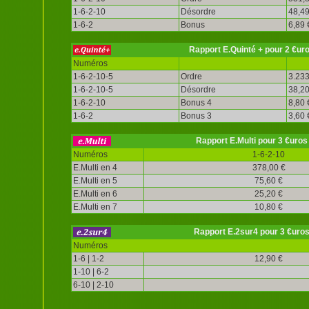
1-6-2-10
Désordre
48,49
1-6-2
Bonus
6,89 
Rapport E.Quinté + pour 2 €ur
Numéros
1-6-2-10-5
Ordre
3.233
1-6-2-10-5
Désordre
38,20
1-6-2-10
Bonus 4
8,80 
1-6-2
Bonus 3
3,60 
Rapport E.Multi pour 3 €uros
Numéros
1-6-2-10
E.Multi en 4
378,00 €
E.Multi en 5
75,60 €
E.Multi en 6
25,20 €
E.Multi en 7
10,80 €
Rapport E.2sur4 pour 3 €uro
Numéros
1-6 | 1-2
12,90 €
1-10 | 6-2
6-10 | 2-10