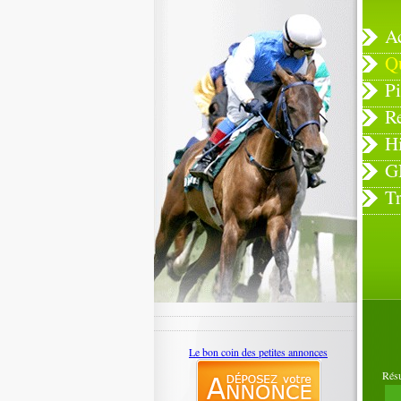
A
Q
Pi
R
H
G
T
Le bon coin des petites annonces
Rés