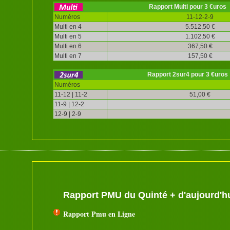
Rapport Multi pour 3 €uros
Numéros
11-12-2-9
Multi en 4
5.512,50 €
Multi en 5
1.102,50 €
Multi en 6
367,50 €
Multi en 7
157,50 €
Rapport 2sur4 pour 3 €uros
Numéros
11-12 | 11-2
51,00 €
11-9 | 12-2
12-9 | 2-9
Rapport PMU du Quinté + d'aujourd'h
Rapport Pmu en Ligne