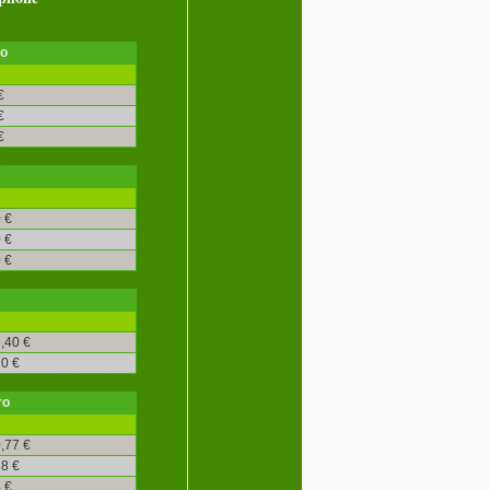
ro
é
€
€
€
é
 €
 €
 €
,40 €
0 €
ro
,77 €
8 €
 €