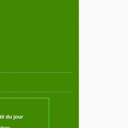
Décembre 2019
02
03
04
05
07
08
09
10
12
13
14
15
17
18
19
20
22
23
24
25
27
28
29
30
é du jour
ephone