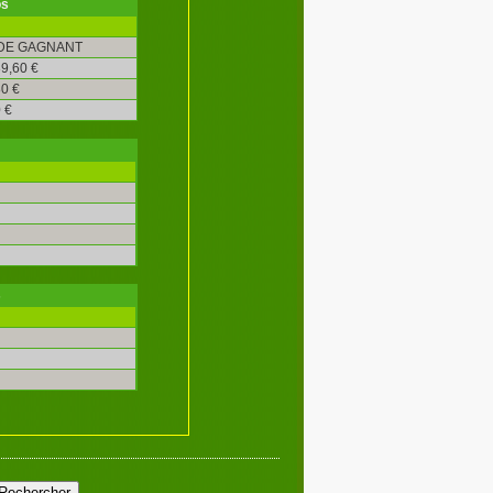
os
DE GAGNANT
9,60 €
0 €
 €
s