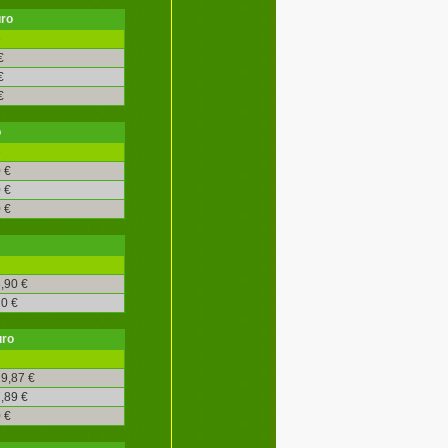
uro
é
€
€
€
o
é
 €
 €
 €
,90 €
0 €
uro
9,87 €
,89 €
 €