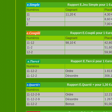
Rapport E.Jeu Simple pour 1 €
Numéros
Gagnant
Plac
11
11,20 €
4,30 
12
8,60 
2
7,00 
Rapport E.Couplé pour 1 €ur
Numéros
Gagnant
Plac
11-12
98,10 €
42,80
11-2
51,60
12-2
59,90
Rapport E.Tiercé pour 1 €uro
Numéros
11-12-2
Ordre
1.813
11-12-2
Désordre
308,1
Rapport E.Quarté + pour 1,30 €
Numéros
11-12-2-9
Ordre
12.21
11-12-2-9
Désordre
1.267
11-12-2
Bonus
91,00