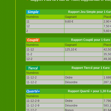
Rapport Jeu Simple pour 1 €u
Numéros
Gagnant
Plac
11
9,60 €
2,90 
12
7,50 
2
5,60 
Rapport Couplé pour 1 €uro
Numéros
Gagnant
Plac
11-12
125,10 €
42,50
11-2
35,50
12-2
49,30
Rapport Tiercé pour 1 €uro
Numéros
11-12-2
Ordre
1.686
11-12-2
Désordre
287,1
Rapport Quarté + pour 1,30 €u
Numéros
11-12-2-9
Ordre
7.790
11-12-2-9
Désordre
583,1
11-12-2
Bonus
81,64