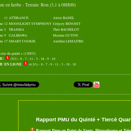
ste en herbe - Terrain: Bon (3,1 à 08H00)
Octobre 2019
Novembre 2019
02
03
04
05
01
02
03
04
05
01
11
07
ATTIRANCE
08
09
10
Alexis BADEL
06
07
08
09
10
06
12
13
14
15
11
12
13
14
15
11
me
12
MOONLIGHT SYMPHONY
Grégory BENOIST
17
18
19
20
16
17
18
19
20
16
me
2
TRAISHA
Théo BACHELOT
22
23
24
25
21
22
23
24
25
21
me
9
GALIBAWA
Maxime GUYON
27
28
29
30
26
27
28
29
30
26
me
17
SMART COOKIE
Aurélien LEMAITRE
31
voris du quinté + (13H55)
MU
:
(5/1) - 8 - 7 - 11 - 3 - 18 - 9 - 10
U EN LIGNE
:
(4,3/1) - 8 - 7 - 9 - 11 - 3 - 18 - 10
Rapport PMU du Quinté + Tiercé Quart
Rapport Pmu en Point de Vente, Hippodrome et Tel