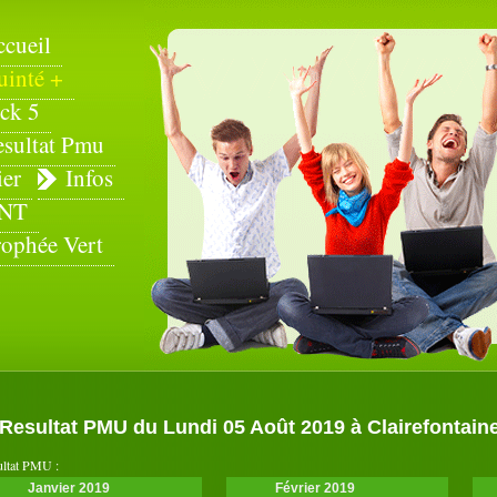
ccueil
uinté +
ck 5
esultat Pmu
ier
Infos
NT
rophée Vert
Resultat PMU du Lundi 05 Août 2019 à Clairefontaine 
ultat PMU :
Janvier 2019
Février 2019