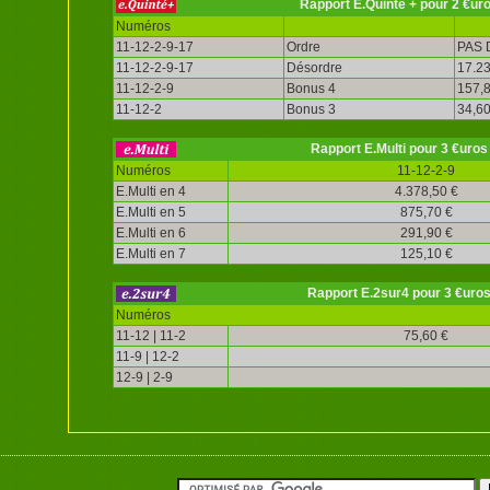
Rapport E.Quinté + pour 2 €ur
Numéros
11-12-2-9-17
Ordre
PAS 
11-12-2-9-17
Désordre
17.23
11-12-2-9
Bonus 4
157,8
11-12-2
Bonus 3
34,60
Rapport E.Multi pour 3 €uros
Numéros
11-12-2-9
E.Multi en 4
4.378,50 €
E.Multi en 5
875,70 €
E.Multi en 6
291,90 €
E.Multi en 7
125,10 €
Rapport E.2sur4 pour 3 €uro
Numéros
11-12 | 11-2
75,60 €
11-9 | 12-2
12-9 | 2-9