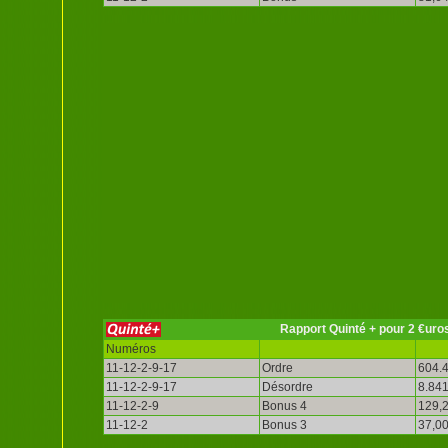
Rapport Quinté + pour 2 €uro
Numéros
11-12-2-9-17
Ordre
604.4
11-12-2-9-17
Désordre
8.841
11-12-2-9
Bonus 4
129,2
11-12-2
Bonus 3
37,00