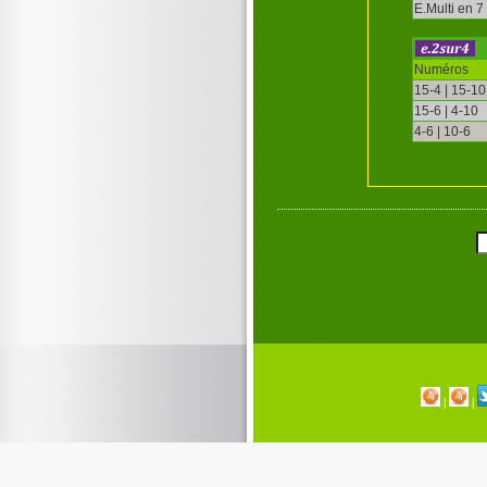
E.Multi en 7
Numéros
15-4 | 15-10
15-6 | 4-10
4-6 | 10-6
|
|