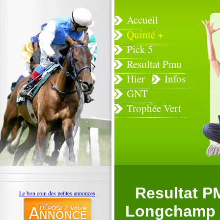
Accueil
Quinté +
Pick 5
Resultat Pmu
Hier
Infos
GNT
Trophée Vert
Resultat P
Le bon coin des petites annonces
Longchamp (P