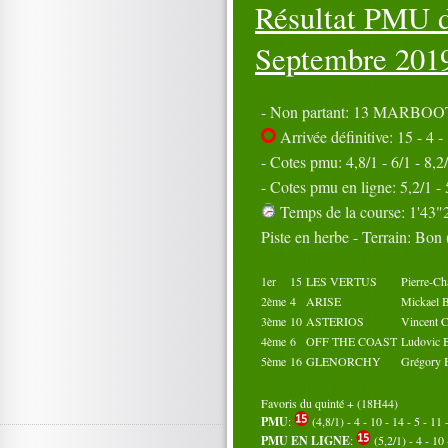
Résultat PMU d
16
17
18
19
20
21
22
23
24
25
26
27
28
29
30
Septembre 201
31
Octobre 2019
01
02
03
04
05
- Non partant: 13 MARBOO
06
07
08
09
10
Arrivée définitive: 15 - 4 - 
11
12
13
14
15
- Cotes pmu: 4,8/1 - 6/1 - 8,2/
16
17
18
19
20
21
- Cotes pmu en ligne: 5,2/1 - 5
22
23
24
25
26
27
28
29
30
Temps de la course: 1'43"2
31
Piste en herbe - Terrain: Bon
1er
15
LES VERTUS
Pierre-C
2ème
4
ARISE
Mickae
3ème
10
ASTERIOS
Vincent
4ème
6
OFF THE COAST
Ludovic
5ème
16
GLENORCHY
Grégory
Favoris du quinté + (18H44)
PMU
:
(4,8/1) - 4 - 10 - 14 - 5 - 11 -
PMU EN LIGNE
:
(5,2/1) - 4 - 10 