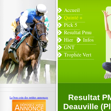
Accueil
Quinté +
Pick 5
Resultat Pmu
Hier
Infos
GNT
Trophée Vert
Resultat P
Le bon coin des petites annonces
Deauville (Pl