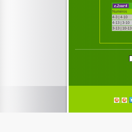
Numéros
4-3 | 4-10
4-13 | 3-10
3-13 | 10-13
|
|