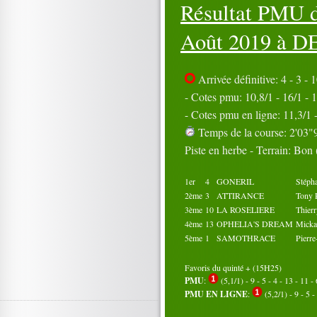
Résultat PMU d
16
17
18
19
20
21
22
23
24
25
26
27
28
29
30
Août 2019 à
D
31
Octobre 2019
01
02
03
04
05
Arrivée définitive: 4 - 3 - 1
06
07
08
09
10
- Cotes pmu: 10,8/1 - 16/1 - 1
11
12
13
14
15
- Cotes pmu en ligne: 11,3/1 -
16
17
18
19
20
21
Temps de la course: 2'03"9
22
23
24
25
26
27
28
29
30
Piste en herbe - Terrain: Bon
31
1er
4
GONERIL
Stép
2ème
3
ATTIRANCE
Tony
3ème
10
LA ROSELIERE
Thier
4ème
13
OPHELIA'S DREAM
Mick
5ème
1
SAMOTHRACE
Pierr
Favoris du quinté + (15H25)
PMU
:
(5,1/1) - 9 - 5 - 4 - 13 - 11 - 
PMU EN LIGNE
:
(5,2/1) - 9 - 5 - 