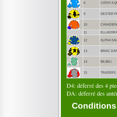
8
CATHY A Q
9
DEXTER 
10
CANADIEN
11
ELLADORA
12
ALPHA SA
13
BRIAC DA
14
BILIBILI
15
TRADERS
D4: déferré des 4 pie
DA: déferré des antér
Conditions