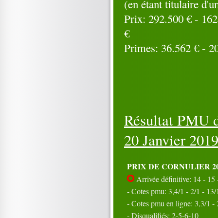
(en étant titulaire d'
Prix: 292.500 € - 162
€
Primes: 36.562 € - 20
Résultat PMU d
20 Janvier 20
PRIX DE CORNULIER 2
Arrivée définitive: 14 - 15 -
- Cotes pmu: 3,4/1 - 2/1 - 13/
- Cotes pmu en ligne: 3,3/1 - 
- Disqualifiés: 2-5-6-10