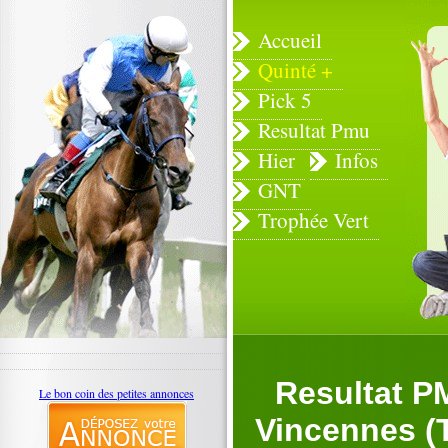
Accueil
Quinté +
Pick 5
Resultat Pmu
Hier
Infos
GNT
Trophée Vert
Resultat P
Le bon coin des petites annonces
Vincennes (T