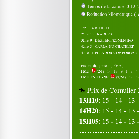
Temps de la course: 3'12"2
Réduction kilométrique (1e
1er
14
BILIBILI
2ème
15
TRADERS
3ème
9
DEXTER FROMENTRO
4ème
3
CARLA DU CHATELET
5ème
11
ELLADORA DE FORGAN
Favoris du quinté + (15H20)
PMU
:
(2/1) - 14 - 13 - 9 - 1 - 3 - 4 
PMU EN LIGNE
:
(2,2/1) - 14 - 13
Prix de Cornulier 
13H10
: 15 - 14 - 13 -
14H20
: 15 - 14 - 13 -
15H05
: 15 - 14 - 13 -