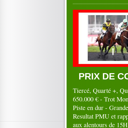
06
07
08
09
10
11
12
13
14
15
16
17
18
19
20
21
22
23
24
25
26
27
28
29
30
31
Octobre 2019
01
02
03
04
05
06
07
08
09
10
11
12
13
14
15
16
17
18
19
20
21
22
23
24
25
26
27
28
29
30
PRIX DE C
31
Tiercé, Quarté +, Qu
650.000 € - Trot Mont
Piste en dur - Grande
Resultat PMU et rapp
aux alentours de 15H