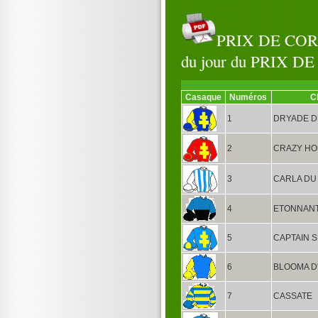
PRIX DE COR
du jour du PRIX 
Casaque
Numéros
C
1
DRYADE D
2
CRAZY H
3
CARLA DU
4
ETONNAN
5
CAPTAIN 
6
BLOOMA D
7
CASSATE