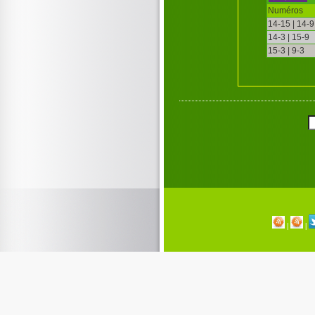
Numéros
14-15 | 14-9
14-3 | 15-9
15-3 | 9-3
|
|