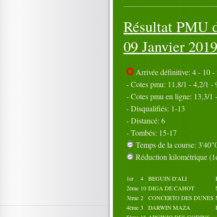
06
07
08
09
10
11
12
13
14
15
Résultat PMU d
16
17
18
19
20
21
22
23
24
25
26
27
28
29
30
09 Janvier 20
31
Octobre 2019
01
02
03
04
05
Arrivée définitive: 4 - 10 - 
06
07
08
09
10
- Cotes pmu: 11,8/1 - 4,2/1 - 
11
12
13
14
15
- Cotes pmu en ligne: 13,3/1 -
16
17
18
19
20
21
- Disqualifiés: 1-13
22
23
24
25
26
27
28
29
30
- Distancé: 6
31
- Tombés: 15-17
Temps de la course: 3'40"0
Réduction kilométrique (1e
1er
4
BEGUIN D'ALI
2ème
10
DIGA DE CAHOT
3ème
2
CONCERTO DES DUNES
4ème
3
DARWIN MAZA
5ème
16
ARGINIO DES GODINS