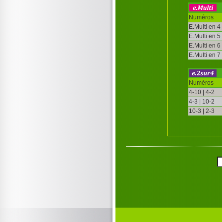
Numéros
E.Multi en 4
E.Multi en 5
E.Multi en 6
E.Multi en 7
Numéros
4-10 | 4-2
4-3 | 10-2
10-3 | 2-3