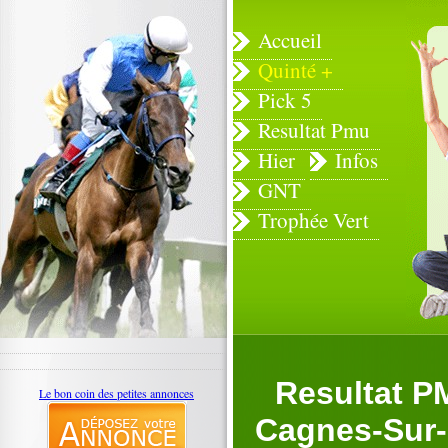
Accueil
Quinté +
Pick 5
Resultat Pmu
Hier
Infos
GNT
Trophée Vert
Resultat P
Le bon coin des petites annonces
Cagnes-Sur-M