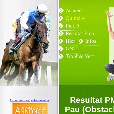
Accueil
Quinté +
Pick 5
Resultat Pmu
Hier
Infos
GNT
Trophée Vert
Resultat P
Le bon coin des petites annonces
Pau (Obstacl