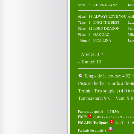
5ème
5
STERNKRANZ
Jos
6ème
14
ALWAYS LOVE YOU
Ant
7ème
1
ENKI THE BEST
Luc
8ème
12
LORD DRAGON
Ser
9ème
9
GAZ GAZ
Mll
10ème
6
PICA LINA
Jam
- Arrêtés: 3-7
- Tombé: 10
Temps de la course: 4'52"9
Piste en herbe - Corde à droit
Terrain: Très souple (+4,0 à
Température: 9°C - Vent: 5 
Favoris du quinté + (13H54)
PMU
:
(3,8/1) - 4 - 6 - 8 - 9 - 3 - 1 
PMU.FR (En ligne)
:
(3,4/1) - 4 - 6
Partants du quinté +: