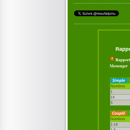
Rappo
Rapport
Messenger
Numéros
1
14
5
Numéros
1-14
1-5