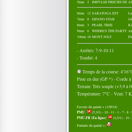
5ème
2
IMPULSE PRECIEUSE
A
6ème
12
SARATOGA EST
Lu
7ème
8
ISPANO STAR
J
8ème
3
PEARL TREE
K
9ème
6
WHERE'S THE PARTY
Al
10ème
18
MONT JOLY
Fl
- Arrêtés: 7-9-10-11
- Tombé: 4
Temps de la course: 4'16"0
Piste en dur (GP *) - Corde 
Terrain: Très souple (+3,9 à
Température: 7°C - Vent: 7 
Favoris du quinté + (15H18)
PMU
:
(5,3/1) - 10 - 11 - 1 - 7 - 8 - 
PMU.FR (En ligne)
:
(4,5/1) - 10 - 
Partants du quinté +: