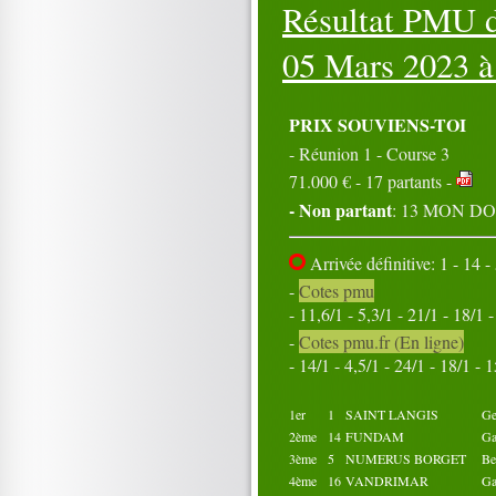
Résultat PMU d
16
17
18
19
20
21
22
23
24
25
26
27
28
29
30
05 Mars 2023 
31
Octobre 2023
01
02
03
04
05
PRIX SOUVIENS-TOI
06
07
08
09
10
- Réunion 1 - Course 3
11
12
13
14
15
71.000 € - 17 partants -
16
17
18
19
20
21
22
23
24
25
- Non partant
: 13 MON 
26
27
28
29
30
31
Arrivée définitive: 1 - 14 - 
-
Cotes pmu
- 11,6/1 - 5,3/1 - 21/1 - 18/1 
-
Cotes pmu.fr (En ligne)
- 14/1 - 4,5/1 - 24/1 - 18/1 - 
1er
1
SAINT LANGIS
Ge
2ème
14
FUNDAM
G
3ème
5
NUMERUS BORGET
Be
4ème
16
VANDRIMAR
G