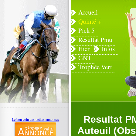
Accueil
Quinté +
Pick 5
Resultat Pmu
Hier
Infos
GNT
Trophée Vert
Resultat P
Le bon coin des petites annonces
Auteuil (Obs