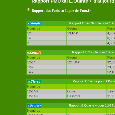
Rapport PMU du E.Quinté + d'aujourd
Rapport des Paris en Ligne de Pmu.fr
Rapport E.Jeu Simple pour 1 €
Numéros
Gagnant
Plac
12
13,10 €
4,70 
14
8,80 
2
4,80 
Rapport E.Couplé pour 1 €ur
Numéros
Gagnant
Plac
12-14
121,50 €
32,00
12-2
23,80
14-2
52,10
Rapport E.Tiercé pour 1 €uro
Numéros
12-14-2
Ordre
1.928
12-14-2
Désordre
313,5
Rapport E.Quarté + pour 1,50 €
Numéros