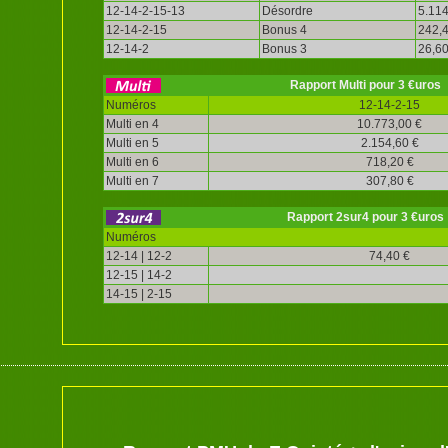
12-14-2-15-13
Désordre
5.114
12-14-2-15
Bonus 4
242,4
12-14-2
Bonus 3
26,60
Rapport Multi pour 3 €uros
Numéros
12-14-2-15
Multi en 4
10.773,00 €
Multi en 5
2.154,60 €
Multi en 6
718,20 €
Multi en 7
307,80 €
Rapport 2sur4 pour 3 €uros
Numéros
12-14 | 12-2
74,40 €
12-15 | 14-2
14-15 | 2-15