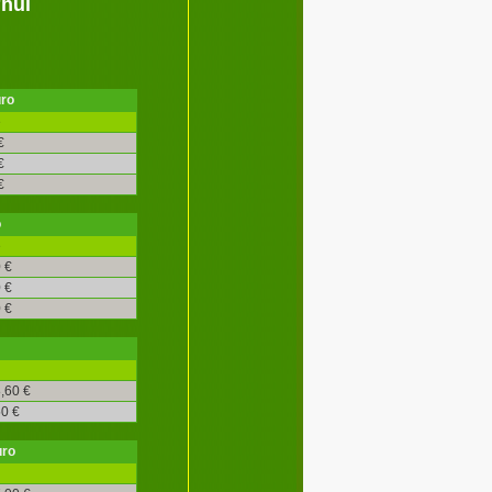
'hui
uro
é
€
€
€
o
é
 €
 €
 €
,60 €
0 €
uro