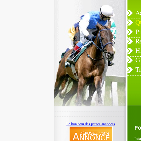
A
Q
Pi
R
H
G
T
Le bon coin des petites annonces
Fo
Rés