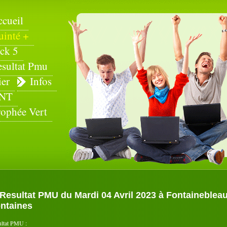
ccueil
uinté +
ck 5
esultat Pmu
ier
Infos
NT
rophée Vert
Resultat PMU du Mardi 04 Avril 2023 à Fontainebleau
ntaines
ultat PMU :