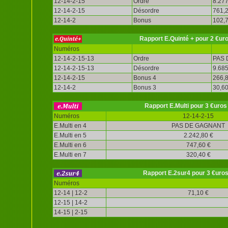
12-14-2-15
Ordre
8.277
12-14-2-15
Désordre
761,2
12-14-2
Bonus
102,7
Rapport E.Quinté + pour 2 €ur
Numéros
12-14-2-15-13
Ordre
PAS 
12-14-2-15-13
Désordre
9.685
12-14-2-15
Bonus 4
266,8
12-14-2
Bonus 3
30,60
Rapport E.Multi pour 3 €uros
Numéros
12-14-2-15
E.Multi en 4
PAS DE GAGNANT
E.Multi en 5
2.242,80 €
E.Multi en 6
747,60 €
E.Multi en 7
320,40 €
Rapport E.2sur4 pour 3 €uro
Numéros
12-14 | 12-2
71,10 €
12-15 | 14-2
14-15 | 2-15