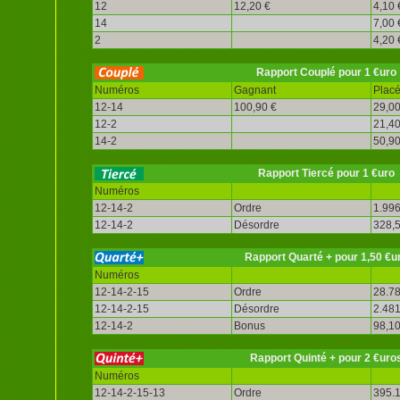
12
12,20 €
4,10 
14
7,00 
2
4,20 
Rapport Couplé pour 1 €uro
Numéros
Gagnant
Plac
12-14
100,90 €
29,00
12-2
21,40
14-2
50,90
Rapport Tiercé pour 1 €uro
Numéros
12-14-2
Ordre
1.996
12-14-2
Désordre
328,5
Rapport Quarté + pour 1,50 €u
Numéros
12-14-2-15
Ordre
28.78
12-14-2-15
Désordre
2.481
12-14-2
Bonus
98,10
Rapport Quinté + pour 2 €uro
Numéros
12-14-2-15-13
Ordre
395.1