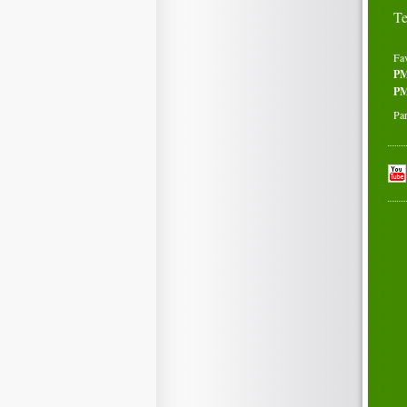
Te
Fa
P
PM
Par