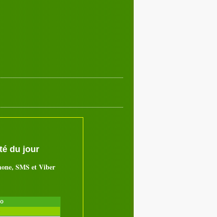
é du jour
hone, SMS et Viber
ro
é