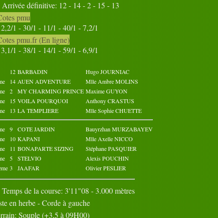
Arrivée définitive: 12 - 14 - 2 - 15 - 13
31
Cotes pmu
Octobre 2023
Novembre 2023
12,2/1 - 30/1 - 11/1 - 40/1 - 7,2/1
02
03
04
05
01
02
03
04
05
01
Cotes pmu.fr (En ligne)
07
08
09
10
06
07
08
09
10
06
13,1/1 - 38/1 - 14/1 - 59/1 - 6,9/1
12
13
14
15
11
12
13
14
15
11
17
18
19
20
16
17
18
19
20
16
22
23
24
25
21
22
23
24
25
21
12
BARBADIN
Hugo JOURNIAC
27
28
29
30
26
27
28
29
30
26
me
14
AUEN ADVENTURE
Mlle Ambre MOLINS
31
me
2
MY CHARMING PRINCE
Maxime GUYON
me
15
VOILA POURQUOI
Anthony CRASTUS
me
13
LA TEMPLIERE
Mlle Sophie CHUETTE
me
9
COTE JARDIN
Bauyrzhan MURZABAYEV
me
10
KAPANI
Mlle Axelle NICCO
me
11
BONAPARTE SIZING
Stéphane PASQUIER
me
5
STELVIO
Alexis POUCHIN
ème
3
JAAFAR
Olivier PESLIER
Temps de la course: 3'11"08 - 3.000 mètres
ste en herbe - Corde à gauche
rrain: Souple (+3,5 à 09H00)