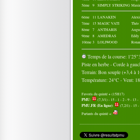
5ème
9
SIMPLY STRIKING
Max
6ème
11
LANAKEN
Alex
7ème
15
MAGIC VATI
Théo
8ème
7
ANTHARIS
Augu
9ème
8
AMEDRAS
Edd
10ème
3
LOLIWOOD
Ron
Temps de la course: 1'25"3
Piste en herbe - Corde à gau
Terrain: Bon souple (+3,4 à 
Température: 24°C - Vent: 1
Favoris du quinté + (15H17)
PMU
:
(7,3/1) - 15 - 1 - 2 - 9 - 13 -
PMU.FR (En ligne)
:
(7,2/1) - 15 - 
Partants du quinté +: