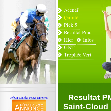
Accueil
Quinté +
Pick 5
Resultat Pmu
Hier
Infos
GNT
Trophée Vert
Resultat P
Le bon coin des petites annonces
Saint-Cloud 