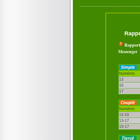
Rappo
Rapport
Messenger
Numéros
13
10
17
Numéros
13-10
13-17
10-17