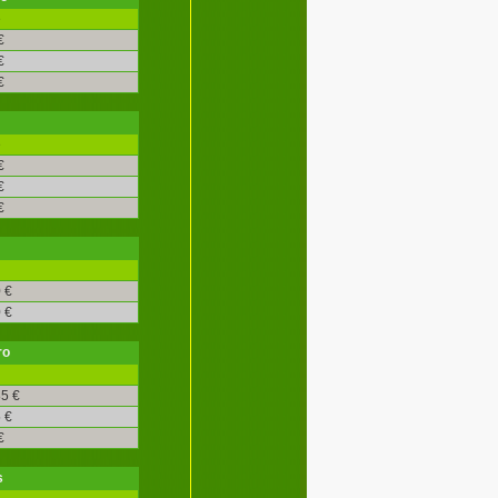
é
€
€
€
é
€
€
€
 €
 €
ro
5 €
 €
€
s