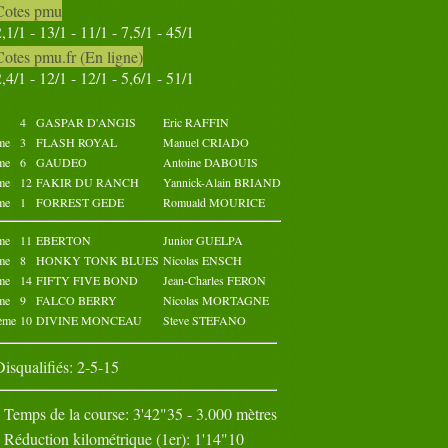
Cotes pmu
31
2,1/1 - 13/1 - 11/1 - 7,5/1 - 45/1
Octobre 2023
Novembre 2023
Cotes pmu.fr (En ligne)
02
03
04
05
01
02
03
04
05
01
2,4/1 - 12/1 - 12/1 - 5,6/1 - 51/1
07
08
09
10
06
07
08
09
10
06
12
13
14
15
11
12
13
14
15
11
17
18
19
20
16
17
18
19
20
16
4
GASPAR D'ANGIS
Eric RAFFIN
22
23
24
25
21
22
23
24
25
21
me
3
FLASH ROYAL
Manuel CRIADO
27
28
29
30
26
27
28
29
30
26
me
6
GAUDEO
Antoine DABOUIS
31
me
12
FAKIR DU RANCH
Yannick-Alain BRIAND
me
1
FORREST GEDE
Romuald MOURICE
me
11
EBERTON
Junior GUELPA
me
8
HONKY TONK BLUES
Nicolas ENSCH
me
14
FIFTY FIVE BOND
Jean-Charles FERON
me
9
FALCO BERRY
Nicolas MORTAGNE
ème
10
DIVINE MONCEAU
Steve STEFANO
Disqualifiés: 2-5-15
Temps de la course: 3'42"35 - 3.000 mètres
Réduction kilométrique (1er): 1'14"10