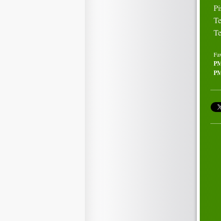
Pi
Te
Te
Fa
P
PM