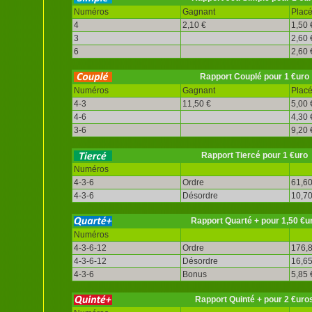
Numéros
Gagnant
Plac
4
2,10 €
1,50 
3
2,60 
6
2,60 
Rapport Couplé pour 1 €uro
Numéros
Gagnant
Plac
4-3
11,50 €
5,00 
4-6
4,30 
3-6
9,20 
Rapport Tiercé pour 1 €uro
Numéros
4-3-6
Ordre
61,60
4-3-6
Désordre
10,70
Rapport Quarté + pour 1,50 €u
Numéros
4-3-6-12
Ordre
176,8
4-3-6-12
Désordre
16,65
4-3-6
Bonus
5,85 
Rapport Quinté + pour 2 €uro