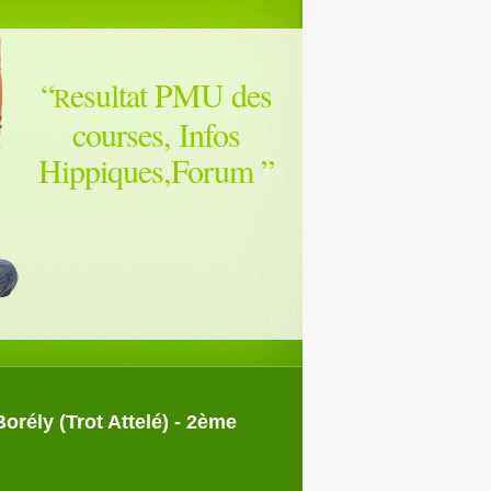
“
esultat PMU des
R
courses, Infos
Hippiques,Forum
”
orély (Trot Attelé) - 2ème