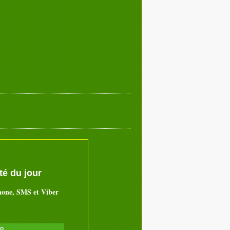
é du jour
hone, SMS et Viber
ro