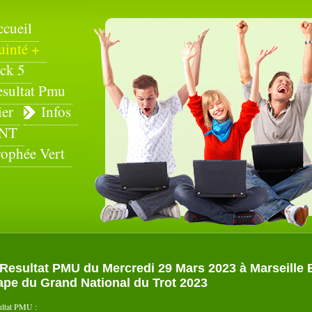
ccueil
uinté +
ck 5
esultat Pmu
ier
Infos
NT
rophée Vert
Resultat PMU du Mercredi 29 Mars 2023 à Marseille B
ape du Grand National du Trot 2023
ultat PMU :