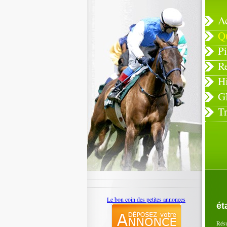
A
Q
Pi
R
H
G
T
Le bon coin des petites annonces
ét
Rés