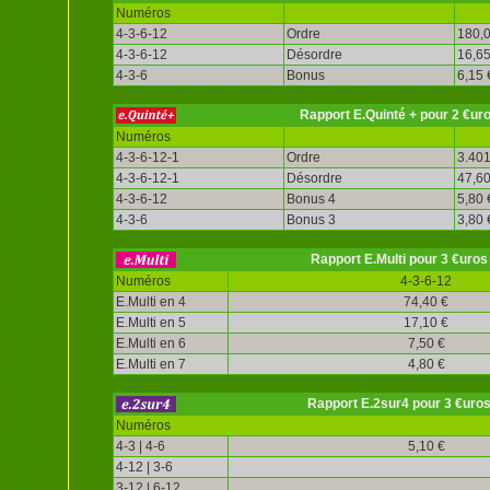
Numéros
4-3-6-12
Ordre
180,0
4-3-6-12
Désordre
16,65
4-3-6
Bonus
6,15 
Rapport E.Quinté + pour 2 €ur
Numéros
4-3-6-12-1
Ordre
3.401
4-3-6-12-1
Désordre
47,60
4-3-6-12
Bonus 4
5,80 
4-3-6
Bonus 3
3,80 
Rapport E.Multi pour 3 €uros
Numéros
4-3-6-12
E.Multi en 4
74,40 €
E.Multi en 5
17,10 €
E.Multi en 6
7,50 €
E.Multi en 7
4,80 €
Rapport E.2sur4 pour 3 €uro
Numéros
4-3 | 4-6
5,10 €
4-12 | 3-6
3-12 | 6-12