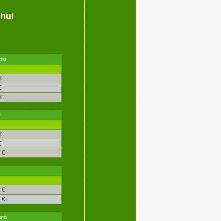
'hui
uro
é
€
€
€
o
é
€
€
 €
 €
 €
uro