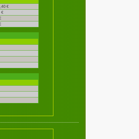
,40 €
 €
€
€