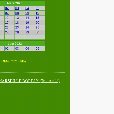
Mars 2023
02
03
04
05
07
08
09
10
12
13
14
15
17
18
19
20
22
23
24
25
27
28
29
30
Juin 2023
02
03
04
05
07
08
09
10
12
13
14
15
-
2024
-
2025
-
2026
17
18
19
20
22
23
24
25
27
28
29
30
MARSEILLE BORÉLY
(Trot Attelé)
Septembre 2023
02
03
04
05
07
08
09
10
12
13
14
15
17
18
19
20
22
23
24
25
27
28
29
30