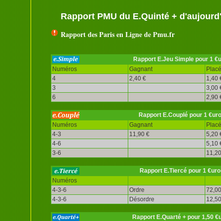
Rapport PMU du E.Quinté + d'aujourd
Rapport des Paris en Ligne de Pmu.fr
Rapport E.Jeu Simple pour 1 €
Numéros
Gagnant
Plac
4
2,40 €
1,40 
3
3,00 
6
2,90 
Rapport E.Couplé pour 1 €ur
Numéros
Gagnant
Plac
4-3
11,90 €
5,20 
4-6
5,10 
3-6
11,20
Rapport E.Tiercé pour 1 €uro
Numéros
4-3-6
Ordre
72,00
4-3-6
Désordre
12,50
Rapport E.Quarté + pour 1,50 €