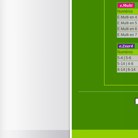
Numéros
E.Multi en 4
E.Multi en 5
E.Multi en 6
E.Multi en 7
Numéros
5-4 | 5-6
5-14 | 4-6
4-14 | 6-14