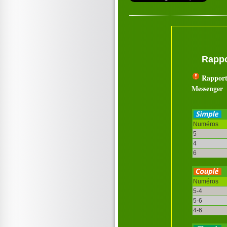
Rappo
Rapport
Messenger
Numéros
5
4
6
Numéros
5-4
5-6
4-6