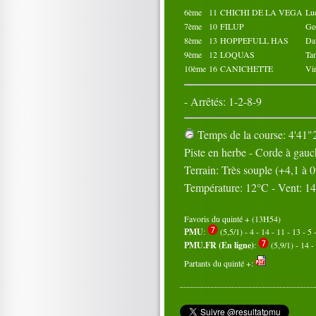
6ème
11
CHICHI DE LA VEGA
Lu
7ème
10
FILUP
Ge
8ème
13
HOPPEFULL HAS
Da
9ème
12
LOQUAS
Ta
10ème
16
CANICHETTE
Vi
- Arrêtés: 1-2-8-9
Temps de la course: 4'41"2
Piste en herbe - Corde à gau
Terrain: Très souple (+4,1 à
Température: 12°C - Vent: 1
Favoris du quinté + (13H54)
PMU
:
(5,5/1) - 4 - 14 - 11 - 13 - 5 
PMU.FR (En ligne)
:
(5,9/1) - 14 - 
Partants du quinté +: