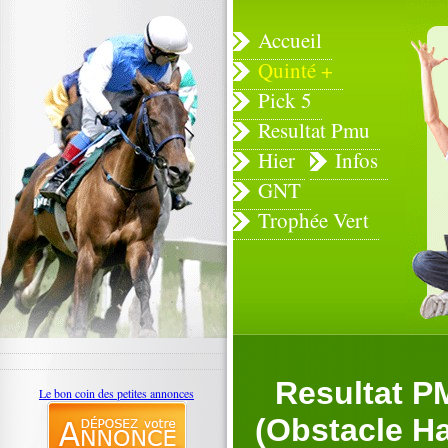
Accueil
Quinté +
Pick 5
Resultat Pmu
Hier
Infos
GNT
Trophée Vert
Resultat PM
Le bon coin des petites annonces
(Obstacle Ha