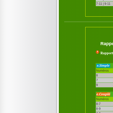
7-11 | 9-11
Rappo
Rapport
Numéros
8
7
9
Numéros
8-7
8-9