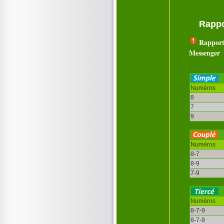
Rappo
Rapport
Messenger
Numéros
8
7
9
Numéros
8-7
8-9
7-9
Numéros
8-7-9
8-7-9