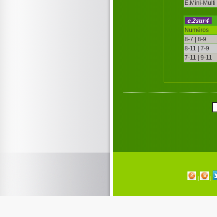
E.Mini-Multi
Numéros
8-7 | 8-9
8-11 | 7-9
7-11 | 9-11
|
|