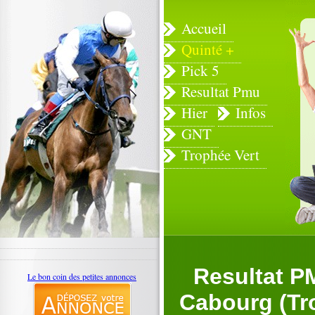
Accueil
Quinté +
Pick 5
Resultat Pmu
Hier
Infos
GNT
Trophée Vert
Resultat P
Le bon coin des petites annonces
Cabourg (Tro