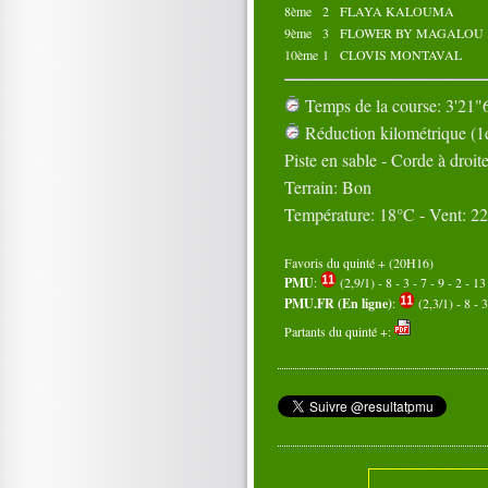
8ème
2
FLAYA KALOUMA
9ème
3
FLOWER BY MAGALOU
10ème
1
CLOVIS MONTAVAL
Temps de la course: 3'21"6
Réduction kilométrique (1e
Piste en sable - Corde à droit
Terrain: Bon
Température: 18°C - Vent: 2
Favoris du quinté + (20H16)
PMU
:
(2,9/1) - 8 - 3 - 7 - 9 - 2 - 13
PMU.FR (En ligne)
:
(2,3/1) - 8 - 3
Partants du quinté +: