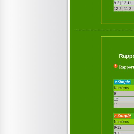
9-2 | 12-11
12-2 | 11-2
Rappo
Rapport
Numéros
9
12
11
Numéros
9-12
9-11