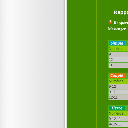
Rappo
Rapport
Messenger
Numéros
9
12
11
Numéros
9-12
9-11
12-11
Numéros
9-12-11
9-12-11