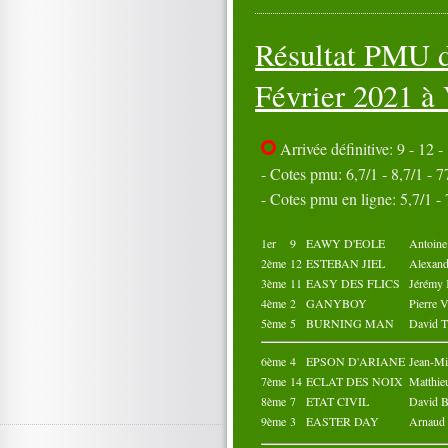
06
07
08
09
10
11
12
13
14
15
Résultat PMU d
16
17
/td>
18
19
20
21
22
23
24
25
26
27
28
29
30
Février 2021 à
31
Octobre 2021
01
02
03
04
05
Arrivée définitive: 9 - 12 - 
06
07
08
09
10
- Cotes pmu: 6,7/1 - 8,7/1 - 77
11
12
13
14
15
- Cotes pmu en ligne: 5,7/1 - 7
16
17
18
19
20
21
22
23
24
25
26
27
28
29
30
1er
9
EAWY D'EOLE
Antoin
31
2ème
12
ESTEBAN JIEL
Alexan
3ème
11
EASY DES FLICS
Jérém
4ème
2
GANYBOY
Pierre
5ème
5
BURNING MAN
David
6ème
4
EPSON D'ARIANE
Jean-M
7ème
14
ECLAT DES NOIX
Matthi
8ème
7
ETAT CIVIL
David
9ème
3
EASTER DAY
Arnau