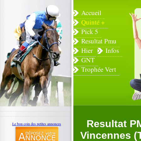
Accueil
Quinté +
Pick 5
Resultat Pmu
Hier
Infos
GNT
Trophée Vert
Resultat P
Le bon coin des petites annonces
Vincennes (Tr