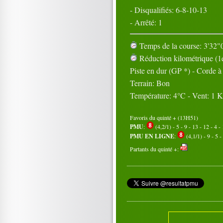
- Disqualifiés: 6-8-10-13
- Arrêté: 1
Temps de la course: 3'32"0
Réduction kilométrique (1e
Piste en dur (GP *) - Corde 
Terrain: Bon
Température: 4°C - Vent: 1 
Favoris du quinté + (13H51)
PMU
:
(4,2/1) - 5 - 9 - 13 - 12 - 4 - 
PMU EN LIGNE
:
(4,1/1) - 9 - 5 -
Partants du quinté +: