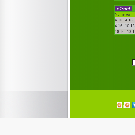
Numéros
4-10 | 4-13
4-16 | 10-13
10-16 | 13-
|
|