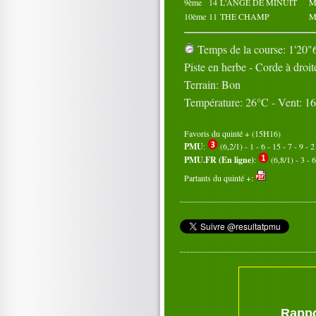
9ème
14
L'ANGE DE MINUIT
M
10ème
11
THE CHAMP
M
Temps de la course: 1'20"6
Piste en herbe - Corde à droit
Terrain: Bon
Température: 26°C - Vent: 1
Favoris du quinté + (15H16)
PMU
:
(6,2/1) - 1 - 6 - 15 - 7 - 9 - 2
PMU.FR (En ligne)
:
(6,8/1) - 3 - 6
Partants du quinté +:
Rappo