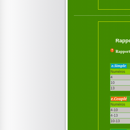
Rappo
Rapport
Numéros
4
10
13
Numéros
4-10
4-13
10-13