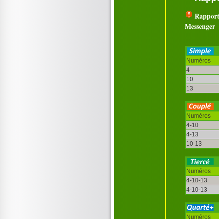
Rapport
Messenger
Numéros
4
10
13
Numéros
4-10
4-13
10-13
Numéros
4-10-13
4-10-13
Numéros