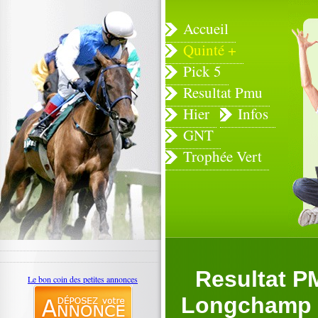
Accueil
Quinté +
Pick 5
Resultat Pmu
Hier
Infos
GNT
Trophée Vert
Resultat P
Le bon coin des petites annonces
Longchamp (P