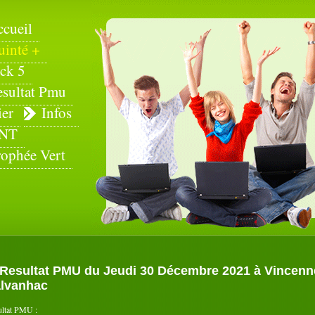
ccueil
uinté +
ck 5
esultat Pmu
ier
Infos
NT
rophée Vert
Resultat PMU du Jeudi 30 Décembre 2021 à Vincennes 
lvanhac
ultat PMU :