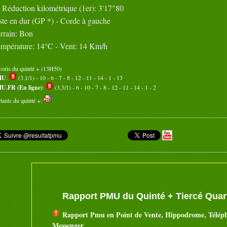
Réduction kilométrique (1er): 3'17"80
ste en dur (GP *) - Corde à gauche
rrain: Bon
mpérature: 14°C - Vent: 14 Km/h
voris du quinté + (13H50)
MU
:
(3,1/1) - 10 - 6 - 7 - 8 - 12 - 11 - 14 - 1 - 13
U.FR (En ligne)
:
(3,3/1) - 6 - 10 - 7 - 8 - 12 - 11 - 14 - 1 - 2
tants du quinté +:
Rapport PMU du Quinté + Tiercé Quart
Rapport Pmu en Point de Vente, Hippodrome, Télép
Messenger