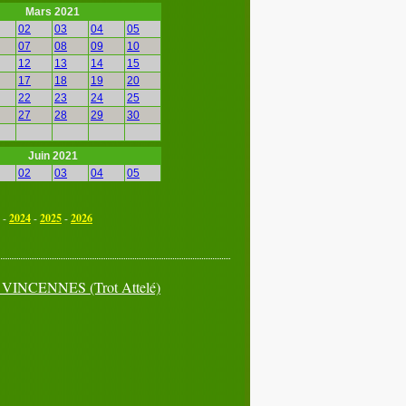
Mars 2021
02
03
04
05
07
08
09
10
12
13
14
15
17
18
19
20
22
23
24
25
27
28
29
30
Juin 2021
02
03
04
05
07
08
09
10
12
13
14
15
-
2024
-
2025
-
2026
17
18
19
20
22
23
24
25
27
28
29
30
à
VINCENNES
(Trot Attelé)
Septembre 2021
02
03
04
05
07
08
09
10
12
13
14
15
17
18
19
20
22
23
24
25
27
28
29
30