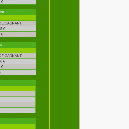
 €
uro
DE GAGNANT
5 €
 €
os
DE GAGNANT
0 €
 €
€
s