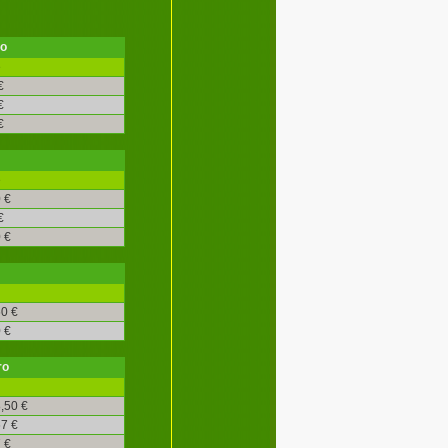
ro
é
€
€
€
é
 €
€
 €
0 €
 €
ro
,50 €
7 €
 €