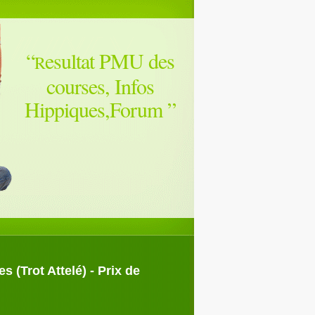
“
esultat PMU des
R
courses, Infos
Hippiques,Forum
”
(Trot Attelé) - Prix de