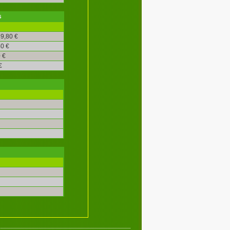
s
9,80 €
0 €
 €
€