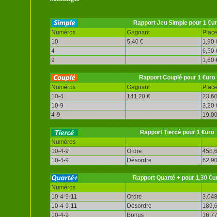
Rapport Jeu Simple pour 1 €u
Numéros
Gagnant
Plac
10
5,40 €
1,90 
4
6,50 
9
1,60 
Rapport Couplé pour 1 €uro
Numéros
Gagnant
Plac
10-4
141,20 €
23,60
10-9
3,20 
4-9
19,00
Rapport Tiercé pour 1 €uro
Numéros
10-4-9
Ordre
458,6
10-4-9
Désordre
62,90
Rapport Quarté + pour 1,30 €u
Numéros
10-4-9-11
Ordre
3.048
10-4-9-11
Désordre
189,6
10-4-9
Bonus
16,77