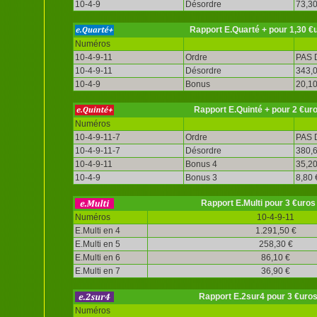
10-4-9
Désordre
73,30
Rapport E.Quarté + pour 1,30 €
Numéros
10-4-9-11
Ordre
PAS 
10-4-9-11
Désordre
343,0
10-4-9
Bonus
20,10
Rapport E.Quinté + pour 2 €ur
Numéros
10-4-9-11-7
Ordre
PAS 
10-4-9-11-7
Désordre
380,6
10-4-9-11
Bonus 4
35,20
10-4-9
Bonus 3
8,80 
Rapport E.Multi pour 3 €uros
Numéros
10-4-9-11
E.Multi en 4
1.291,50 €
E.Multi en 5
258,30 €
E.Multi en 6
86,10 €
E.Multi en 7
36,90 €
Rapport E.2sur4 pour 3 €uro
Numéros