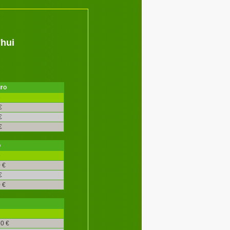
'hui
uro
é
€
€
€
o
é
 €
€
 €
0 €