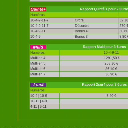
Rapport Quinté + pour 2 €uro
Numéros
10-4-9-11-7
Ordre
32.18
10-4-9-11-7
Désordre
270,4
10-4-9-11
Bonus 4
30,80
10-4-9
Bonus 3
8,80 
Rapport Multi pour 3 €uros
Numéros
10-4-9-11
Multi en 4
1.291,50 €
Multi en 5
258,30 €
Multi en 6
86,10 €
Multi en 7
36,90 €
Rapport 2sur4 pour 3 €uros
Numéros
10-4 | 10-9
8,40 €
10-11 | 4-9
4-11 | 9-11