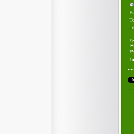
Pi
Te
Te
Fa
P
PM
Par