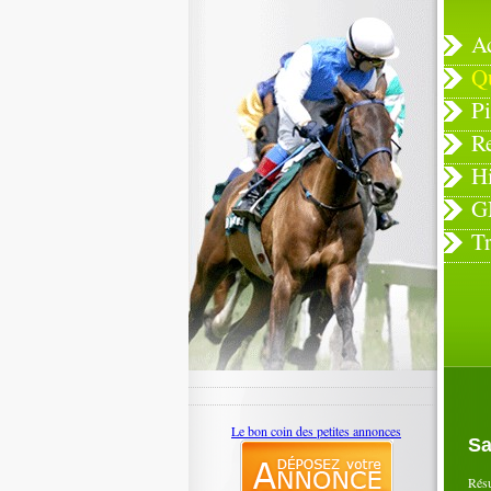
A
Q
Pi
R
H
G
T
Le bon coin des petites annonces
Sa
Rés