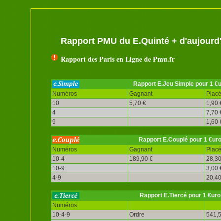
Rapport PMU du E.Quinté + d'aujourd
Rapport des Paris en Ligne de Pmu.fr
Rapport E.Jeu Simple pour 1 €
Numéros
Gagnant
Plac
10
5,70 €
1,90 
4
7,70 
9
1,60 
Rapport E.Couplé pour 1 €ur
Numéros
Gagnant
Plac
10-4
189,90 €
28,30
10-9
3,00 
4-9
20,40
Rapport E.Tiercé pour 1 €uro
Numéros
10-4-9
Ordre
541,5