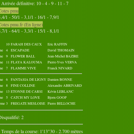
Arrivée définitive: 10 - 4 - 9 - 11 - 7
31
Cotes pmu
Octobre 2021
Novembre 2021
5,4/1 - 50/1 - 3,1/1 - 16/1 - 7,9/1
02
03
04
05
01
02
03
04
05
01
Cotes pmu.fr (En ligne)
07
08
09
10
06
07
08
09
10
06
5,7/1 - 64/1 - 3,3/1 - 15/1 - 8,1/1
12
13
14
15
11
12
13
14
15
11
17
18
19
20
16
17
18
19
20
16
22
23
24
25
21
22
23
24
25
21
10
FARAH DES CAUX
Eric RAFFIN
27
28
29
30
26
27
28
29
30
26
me
4
ESCAPADE
David THOMAIN
31
me
9
FLOWER BALL
Jean-Michel BAZIRE
me
11
FLAYA KALOUMA
Pierre-Yves VERVA
me
7
FLAMME VIVE
Franck NIVARD
me
6
FANTASIA DE LIGNY
Damien BONNE
me
8
FINE COLLINE
Alexandre ABRIVARD
me
13
ETONNE DE CARSI
Kévin LEBLANC
me
5
CATCH MY LOVE
Bjorn GOOP
ème
3
FREGATE MESLOISE
Pierre BELLOCHE
Disqualifié: 2
Temps de la course: 1'13"30 - 2.700 mètres