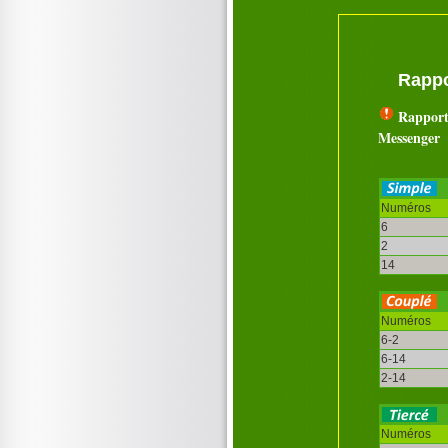
Rappo
Rapport
Messenger
Numéros
6
2
14
Numéros
6-2
6-14
2-14
Numéros