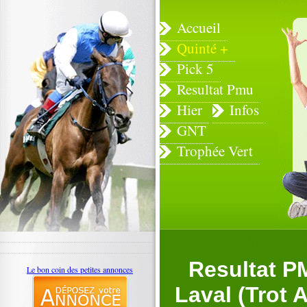
Accueil
Quinté +
Pick 5
Resultat Pmu
Hier
Infos
GNT
Trophée Vert
Resultat P
Le bon coin des petites annonces
Laval (Trot A