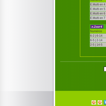
E.Multi en 4
E.Multi en 5
E.Multi en 6
E.Multi en 7
Numéros
6-2 | 6-14
6-5 | 2-14
2-5 | 14-5
|
|