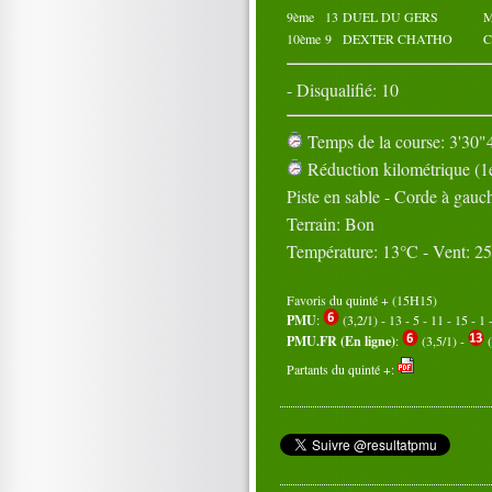
9ème
13
DUEL DU GERS
M
10ème
9
DEXTER CHATHO
C
- Disqualifié: 10
Temps de la course: 3'30"4
Réduction kilométrique (1e
Piste en sable - Corde à gauc
Terrain: Bon
Température: 13°C - Vent: 2
Favoris du quinté + (15H15)
PMU
:
(3,2/1) - 13 - 5 - 11 - 15 - 1 -
PMU.FR (En ligne)
:
(3,5/1) -
(
Partants du quinté +: