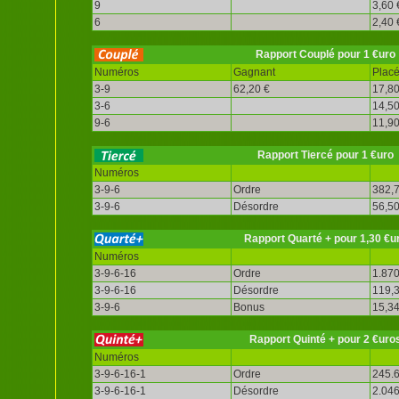
9
3,60 
6
2,40 
Rapport Couplé pour 1 €uro
Numéros
Gagnant
Plac
3-9
62,20 €
17,80
3-6
14,50
9-6
11,90
Rapport Tiercé pour 1 €uro
Numéros
3-9-6
Ordre
382,7
3-9-6
Désordre
56,50
Rapport Quarté + pour 1,30 €u
Numéros
3-9-6-16
Ordre
1.870
3-9-6-16
Désordre
119,3
3-9-6
Bonus
15,34
Rapport Quinté + pour 2 €uro
Numéros
3-9-6-16-1
Ordre
245.6
3-9-6-16-1
Désordre
2.046