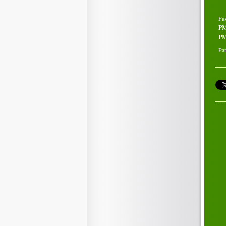
Fa
P
PM
Par