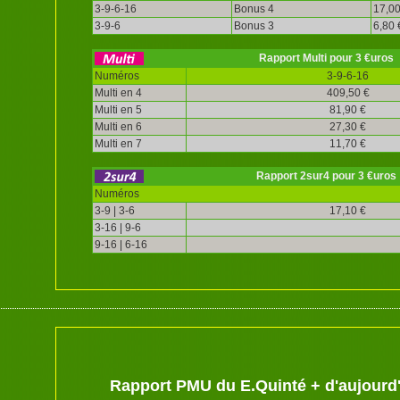
3-9-6-16
Bonus 4
17,00
3-9-6
Bonus 3
6,80 
Rapport Multi pour 3 €uros
Numéros
3-9-6-16
Multi en 4
409,50 €
Multi en 5
81,90 €
Multi en 6
27,30 €
Multi en 7
11,70 €
Rapport 2sur4 pour 3 €uros
Numéros
3-9 | 3-6
17,10 €
3-16 | 9-6
9-16 | 6-16
Rapport PMU du E.Quinté + d'aujourd