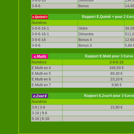
3-9-6-16
Désordre
134,5
3-9-6
Bonus
14,40
Rapport E.Quinté + pour 2 €ur
Numéros
3-9-6-16-1
Ordre
39.29
3-9-6-16-1
Désordre
511,0
3-9-6-16
Bonus 4
12,60
3-9-6
Bonus 3
5,60 
Rapport E.Multi pour 3 €uros
Numéros
3-9-6-16
E.Multi en 4
346,50 €
E.Multi en 5
69,30 €
E.Multi en 6
23,10 €
E.Multi en 7
9,90 €
Rapport E.2sur4 pour 3 €uro
Numéros
3-9 | 3-6
15,90 €
3-16 | 9-6
9-16 | 6-16