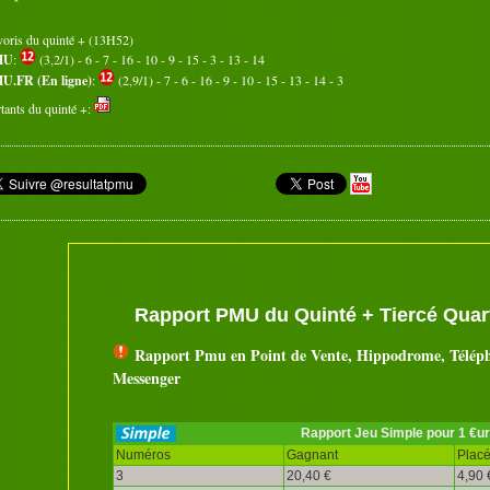
voris du quinté + (13H52)
MU
:
(3,2/1) - 6 - 7 - 16 - 10 - 9 - 15 - 3 - 13 - 14
U.FR (En ligne)
:
(2,9/1) - 7 - 6 - 16 - 9 - 10 - 15 - 13 - 14 - 3
tants du quinté +:
Rapport PMU du Quinté + Tiercé Quart
Rapport Pmu en Point de Vente, Hippodrome, Télép
Messenger
Rapport Jeu Simple pour 1 €u
Numéros
Gagnant
Plac
3
20,40 €
4,90 