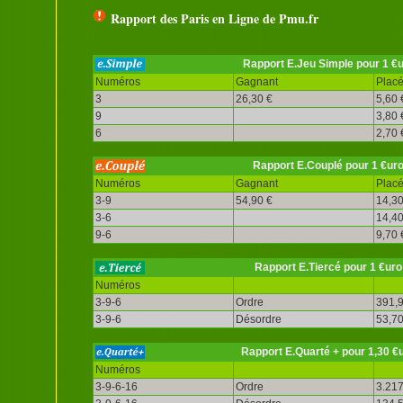
Rapport des Paris en Ligne de Pmu.fr
Rapport E.Jeu Simple pour 1 €
Numéros
Gagnant
Plac
3
26,30 €
5,60 
9
3,80 
6
2,70 
Rapport E.Couplé pour 1 €ur
Numéros
Gagnant
Plac
3-9
54,90 €
14,30
3-6
14,40
9-6
9,70 
Rapport E.Tiercé pour 1 €uro
Numéros
3-9-6
Ordre
391,9
3-9-6
Désordre
53,70
Rapport E.Quarté + pour 1,30 €
Numéros
3-9-6-16
Ordre
3.217