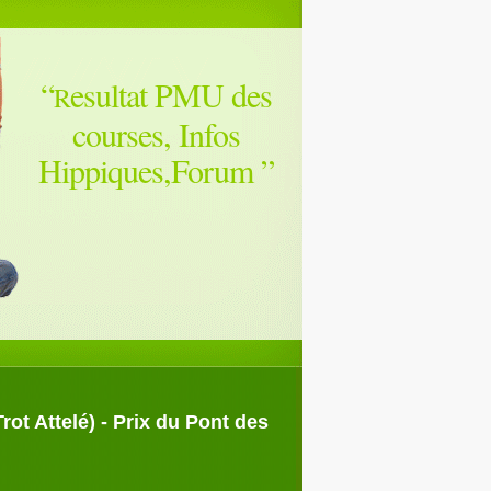
“
esultat PMU des
R
courses, Infos
Hippiques,Forum
”
ot Attelé) - Prix du Pont des