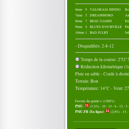
6ème
9
VALOKAJA HINDO
R
7ème
5
DREAMMOKO
An
8ème
7
BEAU GAMIN
Er
9ème
4
BLUES D'OURVILLE
Pi
10ème
1
BAD JULRY
Ju
- Disqualifiés: 2-8-12
Temps de la course: 2'52"5
Réduction kilométrique (1e
Piste en sable - Corde à droit
Terrain: Bon
Température: 14°C - Vent: 2
Favoris du quinté + (13H51)
PMU
:
(3,3/1) - 10 - 13 - 6 - 12 - 3 -
PMU.FR (En ligne)
:
(2,9/1) - 13 - 