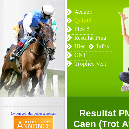
Accueil
Quinté +
Pick 5
Resultat Pmu
Hier
Infos
GNT
Trophée Vert
Resultat P
Le bon coin des petites annonces
Caen (Trot A