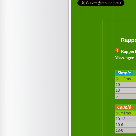
Rappo
Rapport
Messenger
Numéros
10
13
6
Numéros
10-13
10-6
13-6