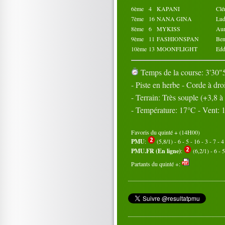
6ème
4
KAPANI
Cl
7ème
16
NANA GINA
Lu
8ème
6
MYKISS
Au
9ème
11
FASHIONSPAN
Be
10ème
13
MOONFLIGHT
Ed
Temps de la course: 3'30"5
- Piste en herbe - Corde à dro
- Terrain: Très souple (+3,8 
- Température: 17°C - Vent:
Favoris du quinté + (14H00)
PMU
:
(5,8/1) - 6 - 5 - 16 - 3 - 7 - 4
PMU.FR (En ligne)
:
(6,2/1) - 6 - 5
Partants du quinté +: