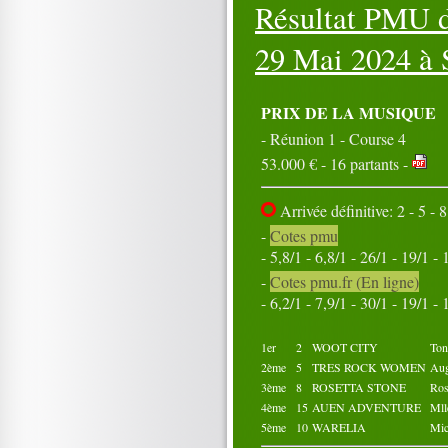
Résultat PMU d
16
17
18
19
20
21
22
23
24
25
26
27
28
29
30
29 Mai 2024 à
31
Octobre 2024
01
02
03
04
05
PRIX DE LA MUSIQUE
06
07
08
09
10
- Réunion 1 - Course 4
11
12
13
14
15
53.000 € - 16 partants -
16
17
18
19
20
21
22
23
24
25
26
27
28
29
30
Arrivée définitive: 2 - 5 - 8
31
-
Cotes pmu
- 5,8/1 - 6,8/1 - 26/1 - 19/1 - 
-
Cotes pmu.fr (En ligne)
- 6,2/1 - 7,9/1 - 30/1 - 19/1 - 
1er
2
WOOT CITY
To
2ème
5
TRES ROCK WOMEN
Au
3ème
8
ROSETTA STONE
Ro
4ème
15
AUEN ADVENTURE
Ml
5ème
10
WARELIA
Mi