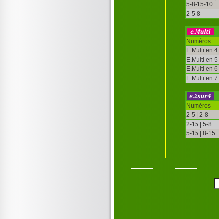
5-8-15-10
2-5-8
Numéros
E.Multi en 4
E.Multi en 5
E.Multi en 6
E.Multi en 7
Numéros
2-5 | 2-8
2-15 | 5-8
5-15 | 8-15