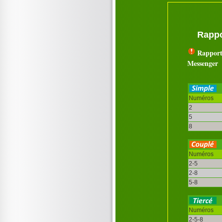
Rappo
Rapport
Messenger
Numéros
2
5
8
Numéros
2-5
2-8
5-8
Numéros
2-5-8