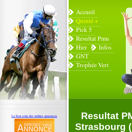
Accueil
Quinté +
Pick 5
Resultat Pmu
Hier
Infos
GNT
Trophée Vert
Resultat P
Le bon coin des petites annonces
Strasbourg (