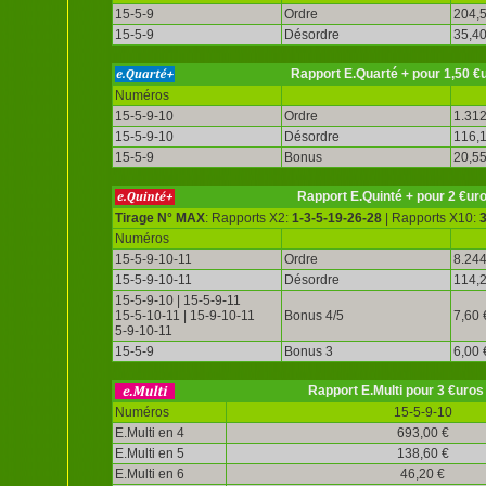
15-5-9
Ordre
204,5
15-5-9
Désordre
35,40
Rapport E.Quarté + pour 1,50 €
Numéros
15-5-9-10
Ordre
1.312
15-5-9-10
Désordre
116,1
15-5-9
Bonus
20,55
Rapport E.Quinté + pour 2 €ur
Tirage N° MAX
: Rapports X2:
1-3-5-19-26-28
| Rapports X10:
Numéros
15-5-9-10-11
Ordre
8.244
15-5-9-10-11
Désordre
114,2
15-5-9-10 | 15-5-9-11
15-5-10-11 | 15-9-10-11
Bonus 4/5
7,60 
5-9-10-11
15-5-9
Bonus 3
6,00 
Rapport E.Multi pour 3 €uros
Numéros
15-5-9-10
E.Multi en 4
693,00 €
E.Multi en 5
138,60 €
E.Multi en 6
46,20 €