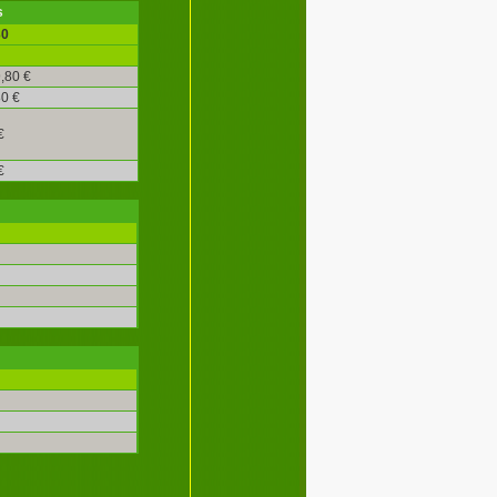
s
30
,80 €
0 €
€
€