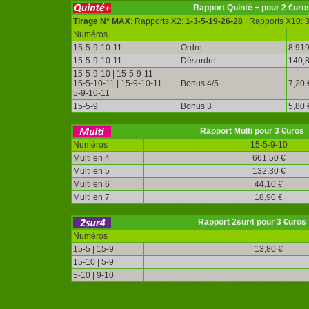
Rapport Quinté + pour 2 €uro
Tirage N° MAX
: Rapports X2:
1-3-5-19-26-28
| Rapports X10:
Numéros
15-5-9-10-11
Ordre
8.919
15-5-9-10-11
Désordre
140,8
15-5-9-10 | 15-5-9-11
15-5-10-11 | 15-9-10-11
Bonus 4/5
7,20 
5-9-10-11
15-5-9
Bonus 3
5,80 
Rapport Multi pour 3 €uros
Numéros
15-5-9-10
Multi en 4
661,50 €
Multi en 5
132,30 €
Multi en 6
44,10 €
Multi en 7
18,90 €
Rapport 2sur4 pour 3 €uros
Numéros
15-5 | 15-9
13,80 €
15-10 | 5-9
5-10 | 9-10