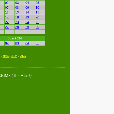
02
03
04
05
07
08
09
10
12
13
14
15
17
18
19
20
22
23
24
25
27
28
29
30
Juin 2024
02
03
04
05
07
08
09
10
12
13
14
15
-
2024
-
2025
-
2026
17
18
19
20
22
23
24
25
27
28
29
30
REIMS
(Trot Attelé)
Septembre 2024
02
03
04
05
07
08
09
10
12
13
14
15
17
18
19
20
22
23
24
25
27
28
29
30