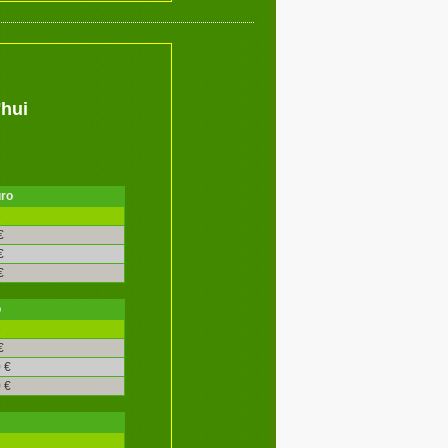
'hui
uro
é
€
€
€
o
é
€
 €
 €