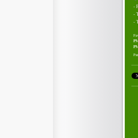
- 
- 
- 
Fa
P
PM
Par