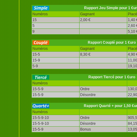
Rapport Jeu Simple pour 1 €u
Numéros
Gagnant
Plac
15
2,00 €
1,40 
5
2,60 
9
5,10 
Rapport Couplé pour 1 €uro
Numéros
Gagnant
Plac
15-5
8,30 €
4,90 
15-9
11,00
5-9
19,10
Rapport Tiercé pour 1 €uro
Numéros
15-5-9
Ordre
130,0
15-5-9
Désordre
22,90
Rapport Quarté + pour 1,50 €u
Numéros
15-5-9-10
Ordre
905,5
15-5-9-10
Désordre
84,15
15-5-9
Bonus
13,05