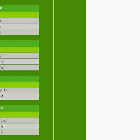
ro
é
€
€
€
é
€
 €
 €
0 €
 €
ro
5 €
 €
 €