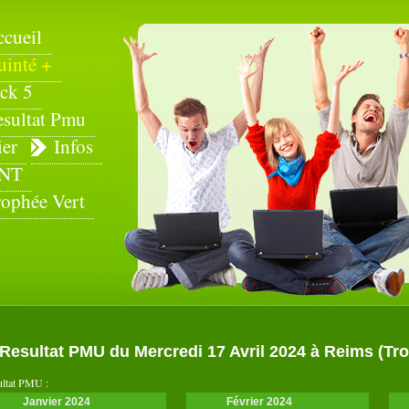
ccueil
uinté +
ck 5
esultat Pmu
ier
Infos
NT
rophée Vert
Resultat PMU du Mercredi 17 Avril 2024 à Reims (Trot
ultat PMU :
Janvier 2024
Février 2024