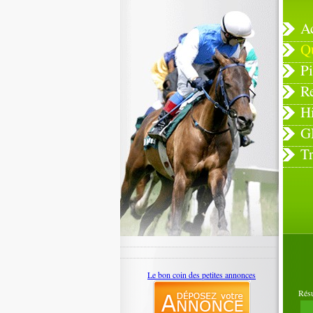
A
Q
Pi
R
H
G
T
Le bon coin des petites annonces
Rés