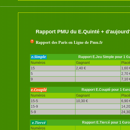
Rapport PMU du E.Quinté + d'aujourd
Rapport des Paris en Ligne de Pmu.fr
Rapport E.Jeu Simple pour 1 €
Numéros
Gagnant
Plac
15
2,40 €
1,60 
5
2,70 
9
7,10 
Rapport E.Couplé pour 1 €ur
Numéros
Gagnant
Plac
15-5
10,30 €
6,90 
15-9
14,20
5-9
24,30
Rapport E.Tiercé pour 1 €uro
Numéros