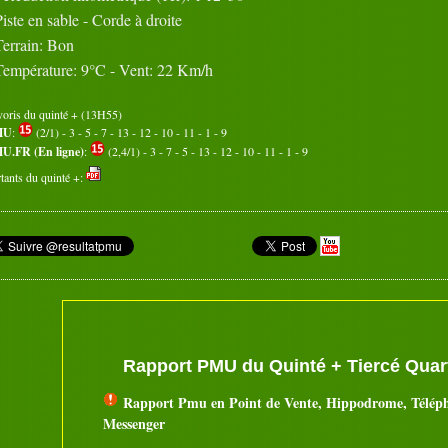
Piste en sable - Corde à droite
Terrain: Bon
Température: 9°C - Vent: 22 Km/h
voris du quinté + (13H55)
MU
:
(2/1) - 3 - 5 - 7 - 13 - 12 - 10 - 11 - 1 - 9
U.FR (En ligne)
:
(2,4/1) - 3 - 7 - 5 - 13 - 12 - 10 - 11 - 1 - 9
tants du quinté +:
Rapport PMU du Quinté + Tiercé Quart
Rapport Pmu en Point de Vente, Hippodrome, Télép
Messenger