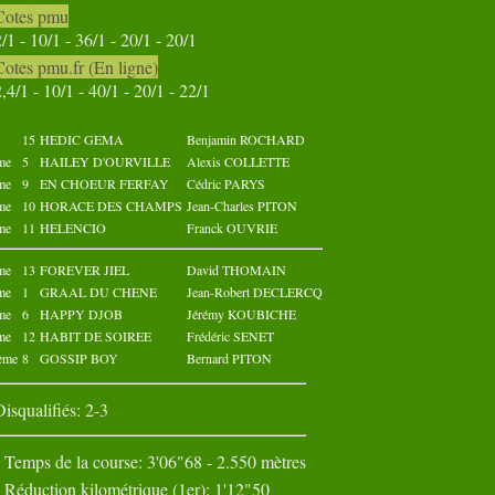
Cotes pmu
Octobre 2024
Novembre 2024
2/1 - 10/1 - 36/1 - 20/1 - 20/1
02
03
04
05
01
02
03
04
05
01
Cotes pmu.fr (En ligne)
07
08
09
10
06
07
08
09
10
06
2,4/1 - 10/1 - 40/1 - 20/1 - 22/1
12
13
14
15
11
12
13
14
15
11
17
18
19
20
16
17
18
19
20
16
22
23
24
25
21
22
23
24
25
21
15
HEDIC GEMA
Benjamin ROCHARD
27
28
29
30
26
27
28
29
30
26
me
5
HAILEY D'OURVILLE
Alexis COLLETTE
31
me
9
EN CHOEUR FERFAY
Cédric PARYS
me
10
HORACE DES CHAMPS
Jean-Charles PITON
me
11
HELENCIO
Franck OUVRIE
me
13
FOREVER JIEL
David THOMAIN
me
1
GRAAL DU CHENE
Jean-Robert DECLERCQ
me
6
HAPPY DJOB
Jérémy KOUBICHE
me
12
HABIT DE SOIREE
Frédéric SENET
ème
8
GOSSIP BOY
Bernard PITON
Disqualifiés: 2-3
Temps de la course: 3'06"68 - 2.550 mètres
Réduction kilométrique (1er): 1'12"50