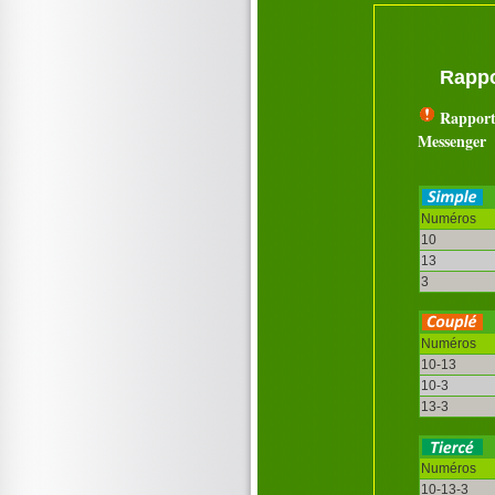
Rappo
Rapport
Messenger
Numéros
10
13
3
Numéros
10-13
10-3
13-3
Numéros
10-13-3