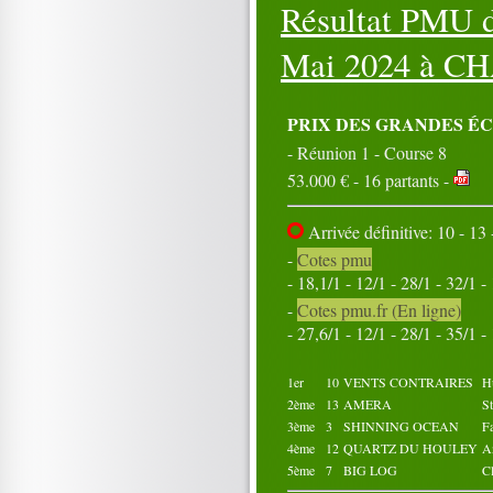
Résultat PMU d
16
17
18
19
20
21
22
23
24
25
26
27
28
29
30
Mai 2024 à
CH
31
Octobre 2024
01
02
03
04
05
PRIX DES GRANDES É
06
07
08
09
10
- Réunion 1 - Course 8
11
12
13
14
15
53.000 € - 16 partants -
16
17
18
19
20
21
22
23
24
25
26
27
28
29
30
Arrivée définitive: 10 - 13 -
31
-
Cotes pmu
- 18,1/1 - 12/1 - 28/1 - 32/1 -
-
Cotes pmu.fr (En ligne)
- 27,6/1 - 12/1 - 28/1 - 35/1 -
1er
10
VENTS CONTRAIRES
H
2ème
13
AMERA
S
3ème
3
SHINNING OCEAN
F
4ème
12
QUARTZ DU HOULEY
A
5ème
7
BIG LOG
C