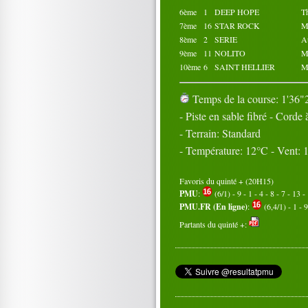
6ème
1
DEEP HOPE
T
7ème
16
STAR ROCK
M
8ème
2
SERIE
A
9ème
11
NOLITO
M
10ème
6
SAINT HELLIER
M
Temps de la course: 1'36"2
- Piste en sable fibré - Corde 
- Terrain: Standard
- Température: 12°C - Vent:
Favoris du quinté + (20H15)
PMU
:
(6/1) - 9 - 1 - 4 - 8 - 7 - 13 -
PMU.FR (En ligne)
:
(6,4/1) - 1 - 9
Partants du quinté +: