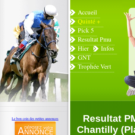
Accueil
Quinté +
Pick 5
Resultat Pmu
Hier
Infos
GNT
Trophée Vert
Resultat P
Le bon coin des petites annonces
Chantilly (P