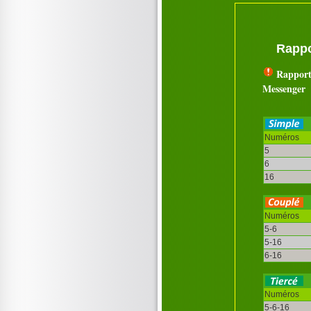
Rappo
Rapport
Messenger
Numéros
5
6
16
Numéros
5-6
5-16
6-16
Numéros
5-6-16