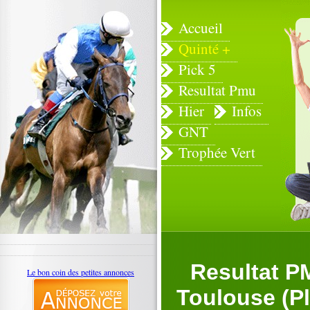
Accueil
Quinté +
Pick 5
Resultat Pmu
Hier
Infos
GNT
Trophée Vert
Resultat P
Le bon coin des petites annonces
Toulouse (Pla