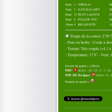
6ème
1
NIKOLAJ
M
7ème
3
NATURAL GIFT
M
8ème
13
BLOU LAGOON
F
9ème
8
FOLLOW YOU
M
10ème
4
BELAFONTE
A
Temps de la course: 2'30"5
- Piste en herbe - Corde à dro
- Terrain: Très souple (+4,1 
- Température: 17°C - Vent:
Favoris du quinté + (15H16)
PMU
:
(6,5/1) - 14 - 15 - 2 - 7 - 12 -
PMU.FR (En ligne)
:
(6,6/1) - 6 - 1
Partants du quinté +: