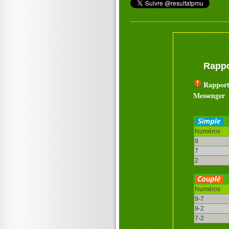
Rappo
Rapport
Messenger
Numéros
9
7
2
Numéros
9-7
9-2
7-2