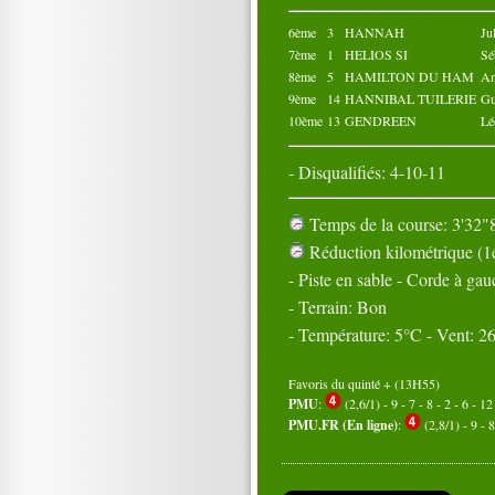
6ème
3
HANNAH
Ju
7ème
1
HELIOS SI
Sé
8ème
5
HAMILTON DU HAM
An
9ème
14
HANNIBAL TUILERIE
Gu
10ème
13
GENDREEN
L
- Disqualifiés: 4-10-11
Temps de la course: 3'32"8
Réduction kilométrique (1e
- Piste en sable - Corde à ga
- Terrain: Bon
- Température: 5°C - Vent: 
Favoris du quinté + (13H55)
PMU
:
(2,6/1) - 9 - 7 - 8 - 2 - 6 - 12
PMU.FR (En ligne)
:
(2,8/1) - 9 - 8