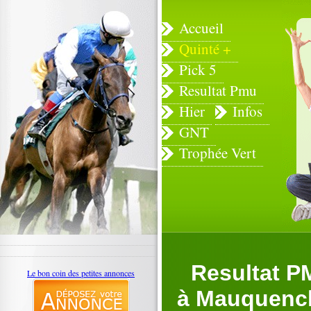
Accueil
Quinté +
Pick 5
Resultat Pmu
Hier
Infos
GNT
Trophée Vert
Resultat P
Le bon coin des petites annonces
à Mauquenchy